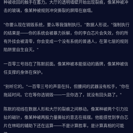
种被收回的触手在蓄力。大厅的透明墙壁开始出现裂痕，像某种被冲
击的玻璃，像某种被规则冲突撕裂的屏障在崩塌。
"你要么现在销毁系统，要么等我强制执行。"数据人形说，"强制执行
的结果是——你的系统会被暴力拆解，你的李白芯片会失效，你的所
有外挂会被清零，你会变成一个没有系统的普通人，在第七层的规则
陷阱里自生自灭。"
一百零三号挡在了陈默前面。像某种被本能驱动的盾牌，像某种被信
任支撑的身体在保护。
"别听它的。"一百零三号的声音在抖，但腰间的武器没有松手，"你在
拖延时间。它在等你选销毁——一旦你选了，就没有回头路了。"
陈默的视线在数据人形和大厅的裂痕之间移动。像某种被两个引力拉
扯的磁针，像某种被两股力量撕扯的意志在摇摆。他能感觉到李白芯
片在林昭的辅助下还在运算——不是计算胜率，是计算真相的可能