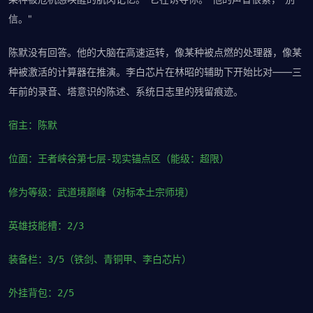
信。"
陈默没有回答。他的大脑在高速运转，像某种被点燃的处理器，像某
种被激活的计算器在推演。李白芯片在林昭的辅助下开始比对——三
年前的录音、塔意识的陈述、系统日志里的残留痕迹。
宿主：陈默
位面：王者峡谷第七层-现实锚点区（能级：超限）
修为等级：武道境巅峰（对标本土宗师境）
英雄技能槽：2/3
装备栏：3/5（铁剑、青铜甲、李白芯片）
外挂背包：2/5