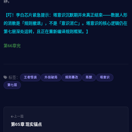
静。
【叮！李白芯片紧急提示：塔意识沉默期并未真正结束——数据人形
的消散是「规则撤退」，不是「意识消亡」。塔意识的核心逻辑仍在
第七层深处运转，且正在重新编译规则框架。】
第66章完
标签：
王者怪谈
外挂破局
规则篡改
陈默
塔意识
第七层
上一篇
第65章 现实锚点