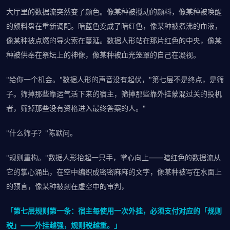
大厅里的数据流突然变了颜色。像某种被搅动的颜料，像某种被唤醒
的颜料盘在重新调配。暗蓝色变成了暗红色，像某种被煮沸的血液，
像某种被点燃的导火索在蔓延。数据人形站在那片红色的中央，像某
种被供奉在祭坛上的神像，像某种被血光笼罩的自己在凝视。
"给你一个机会。"数据人形的声音没有起伏，"第七层不是终点，是筛
子。筛掉那些靠运气活下来的宿主，筛掉那些靠外挂蒙混过关的投机
者，筛掉那些没有资格进入最终答案的人。"
"什么筛子？"陈默问。
"规则重构。"数据人形抬起一只手，掌心向上——暗红色的数据流从
它的掌心涌出，在空中编织成密密麻麻的文字，像某种被写在水面上
的预言，像某种被刻在虚空中的审判，
「第七层规则第一条：宿主每使用一次外挂，必须支付对应的「规则
税」——外挂越强，规则税越重。」