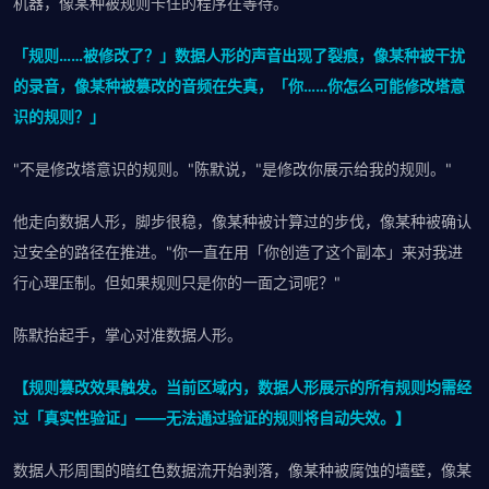
机器，像某种被规则卡住的程序在等待。
「规则……被修改了？」数据人形的声音出现了裂痕，像某种被干扰
的录音，像某种被篡改的音频在失真，「你……你怎么可能修改塔意
识的规则？」
"不是修改塔意识的规则。"陈默说，"是修改你展示给我的规则。"
他走向数据人形，脚步很稳，像某种被计算过的步伐，像某种被确认
过安全的路径在推进。"你一直在用「你创造了这个副本」来对我进
行心理压制。但如果规则只是你的一面之词呢？"
陈默抬起手，掌心对准数据人形。
【规则篡改效果触发。当前区域内，数据人形展示的所有规则均需经
过「真实性验证」——无法通过验证的规则将自动失效。】
数据人形周围的暗红色数据流开始剥落，像某种被腐蚀的墙壁，像某