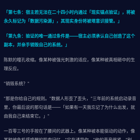
「第七条：宿主若无法在二十四小时内通过「现实锚点验证」，将被
永久标记为「数据污染源」，其现实身份将被塔意识接管。」
「第九条：验证的唯一通过条件是——宿主必须承认自己创造了这个
副本，并亲手销毁自己的系统。」
陈默的瞳孔收缩。像某种被强光刺激的适应，像某种被真相砸中的生
理反应。
"销毁系统？"
"那是你给自己的规则。"数据人形歪了歪头，"三年前的系统启动录音
里，你最后说的那句话是——「如果有一天我忘记了为什么出发，就
由我自己来结束它。」"
一百零三号的手按在了腰间的武器上。像某种被本能驱动的动作，像
某种被危机感唤醒的肌肉记忆。"它在诱导你。"他的声音很紧，"别