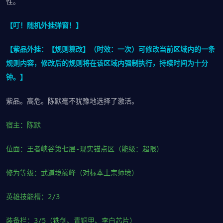
性。
【叮！随机外挂弹窗！】
【紫品外挂：【规则篡改】（时效：一次）可修改当前区域内的一条
规则内容，修改后的规则将在该区域内强制执行，持续时间为十分
钟。】
紫品。高危。陈默毫不犹豫地选择了激活。
宿主：陈默
位面：王者峡谷第七层-现实锚点区（能级：超限）
修为等级：武道境巅峰（对标本土宗师境）
英雄技能槽：2/3
装备栏：3/5（铁剑、青铜甲、李白芯片）