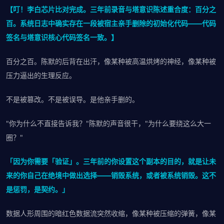
【叮！李白芯片比对完成。三年前录音与塔意识陈述重合度：百分之
百。系统日志中确实存在一段被宿主亲手删除的初始化代码——代码
签名与塔意识核心代码签名一致。】
百分之百。陈默的后背在出汗，像某种被高温烘烤的神经，像某种被
压力逼出的生理反应。
不是被篡改。不是被误导。是他亲手删的。
"你为什么不直接告诉我？"陈默的声音很干，"为什么要绕这么大一
圈？"
「因为你需要「验证」。三年前的你设置这个副本的目的，就是让未
来的你自己在绝境中做出选择——销毁系统，或者被系统销毁。这不
是惩罚，是契约。」
数据人形周围的暗红色数据流突然收缩，像某种被压缩的弹簧，像某