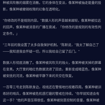
种被风吹散的烟雾在消散。它的身体在变淡，像某种被抽走能量的投
影，像某种被撤销权限的幻象在透明化。
"你修改的不是规则内容。"数据人形的声音越来越轻，像某种被拉远
的回声，像某种被消音的广播在衰减，「你修改的是规则的有效性判
定条件。」
"三年前的我设置了太多自我保护机制。"陈默说，"我太了解自己了
——我知道我会怀疑一切，所以我给自己留了后门。"
数据人形彻底消散了。像某种被风吹灭的烛火，像某种被关掉的屏幕
在变黑。大厅里的暗红色数据流退了回去，重新变成暗蓝色，像某种
被安抚的河流，像某种被平静下来的天空在恢复。
一百零三号走到陈默身边，视线还在警惕地扫视着四周。像某种被训
练好的哨兵，像某种被危机感打磨的警戒在持续。"你早就知道会有
这一手？"他的声音压得很低，像某种被刻意控制的音量，像某种被