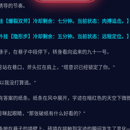
诱导的节奏。
挂【爆裂双斧】冷却剩余：七分钟。当前状态：肉搏追击。
外挂【隐形步】冷却剩余：五分钟。当前状态：远程定位。
巷子，在巷子中段停下，转身看向追来的九十一号。
号站在巷口，斧头扛在肩上，"塔意识已经锁定了你。"
所以我没打算逃。"
有答案的纸条。纸条在风中展开，字迹在暗红色的天空下微
号眯起眼睛，"那张破纸有什么好看的？"
条按在巷子的墙壁上。砖墙在接触到字迹的瞬间发生了变化