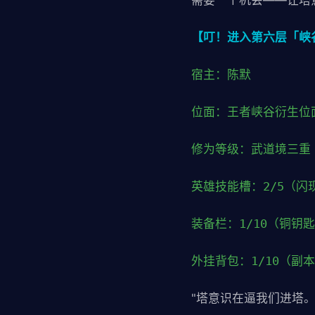
需要一个机会——让塔
【叮！进入第六层「峡
宿主：陈默
位面：王者峡谷衍生位
修为等级：武道境三重
英雄技能槽：2/5（闪
装备栏：1/10（铜钥
外挂背包：1/10（副
"塔意识在逼我们进塔。