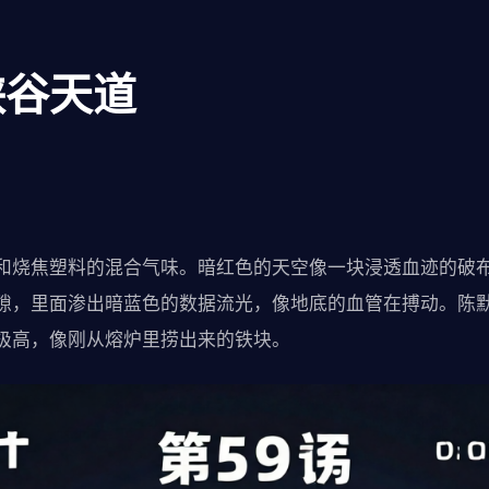
峡谷天道
和烧焦塑料的混合气味。暗红色的天空像一块浸透血迹的破
隙，里面渗出暗蓝色的数据流光，像地底的血管在搏动。陈
极高，像刚从熔炉里捞出来的铁块。