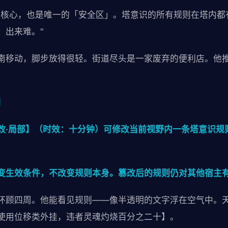
的核心，也是唯一的「安全区」。塔意识的所有规则在塔内都
，出来难。"
南移动，脚步放得很轻。街道尽头是一家废弃的便利店。他
】
改·局部】（时效：十分钟）可修改当前视野内一条塔意识规
变生效条件，不改变规则本身。篡改后的规则仍对其他宿主
环顾四周。他能看见规则——像半透明的文字浮在空气中。
使用位移类外挂，违者灵魂灼烧百分之二十】。