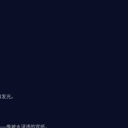
】
】
微发光。
——像被水浸透的宣纸。