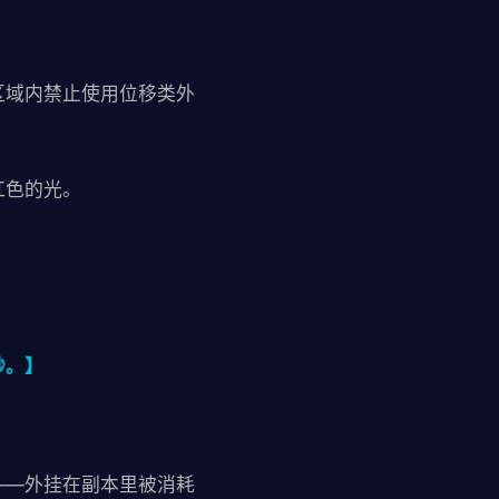
区域内禁止使用位移类外
红色的光。
秒。】
——外挂在副本里被消耗