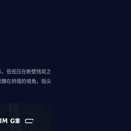
布，低低压在断壁残垣之
默蹲在坍塌的墙角，指尖