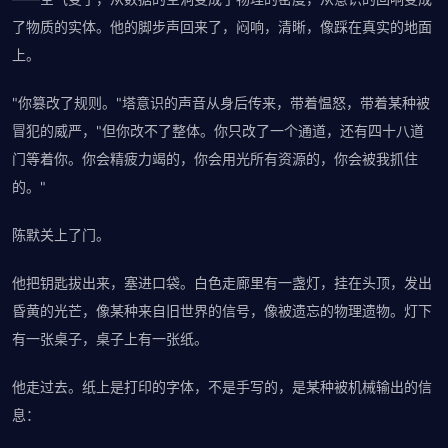
了物质的实体。他的脚步声回来了，闷响，清晰，像踩在真实的地面
上。
"你篡改了规则。"塔意识的声音从身后传来，带着愠怒，带着某种被
冒犯的威严，"但你改不了整体。你只改了一个通道，还有四十八道
门等着你。你会精疲力竭的，你会用光所有资源的，你会被我抓住
的。"
陈默关上了门。
他把钥匙拔出来，塞进口袋。白色走廊里有一盏灯，挂在头顶，发出
昏黄的光芒，像某种来自旧世界的信号，像被遗忘的物理遗物。灯下
有一张桌子，桌子上有一张纸。
他走过去。纸上是打印的字体，不是手写的，是某种被机械输出的信
息：