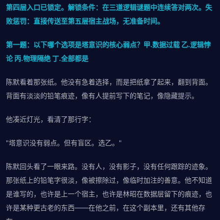
第四层入口已锁定。解锁条件：在三道逻辑谜题中连续答对两次。失
败惩罚：直接传送至第五层宿主战场，无准备时间。
第一题：以下哪个选项是塔意识的核心弱点？甲.数据过载 乙.逻辑悖
论 丙.物理隔绝 丁.全部都是
陈默看着那张纸。他没有急着选择，而是把纸拿了起来，翻到背面。
背面有淡淡的铅笔痕迹，像有人提前写下的笔记，像隐藏提示。
他凑近灯光，看清了那行字：
"塔意识没有弱点。但有盲区。选乙。"
陈默回头看了一眼来路。没有人，没有影子，没有任何跟踪的迹象。
那张纸上的铅笔字很淡，像被擦除过，像临时加注的善意。他不知道
是谁写的，也许是上一个宿主，也许是林昭在数据层留下的痕迹，也
许是某种更古老的东西——在他之前，在这个副本里，还有其他存