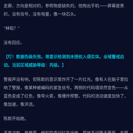
走廊，方向是相对的，参照物是缺失的。他掏出手机——屏幕是黑
的，没有信号，没有电量，像一块石头。
"林昭？"
没有回应。
【叮！数据伪装失效。塔意识检测到未授权入侵实体。全域警戒启
动。当前区域威胁等级：丙级。】
警报声没有响，但陈默的意识里炸开了一片红光。像有人在脑子里拉
响了警报，像某种被编码的紧急信号。两侧的代码墙突然变色——从
蓝色变成了红色，像导火索，像爆炸预警。代码的流动速度加快了，
像加速，像洪流。
陈默开始跑。
不是冲刺，是撤离。他的肌肉记忆告诉他，原地不动等于等死。走廊