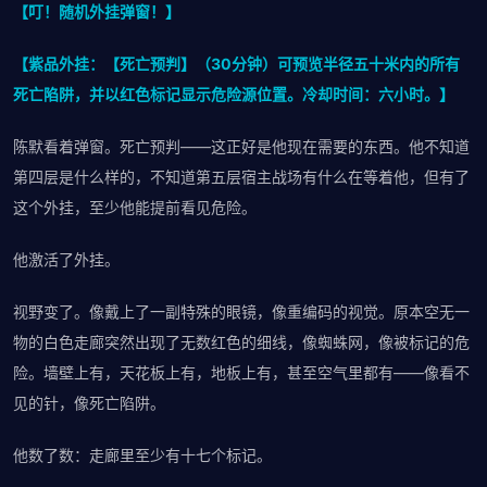
【叮！随机外挂弹窗！】
【紫品外挂：【死亡预判】（30分钟）可预览半径五十米内的所有
死亡陷阱，并以红色标记显示危险源位置。冷却时间：六小时。】
陈默看着弹窗。死亡预判——这正好是他现在需要的东西。他不知道
第四层是什么样的，不知道第五层宿主战场有什么在等着他，但有了
这个外挂，至少他能提前看见危险。
他激活了外挂。
视野变了。像戴上了一副特殊的眼镜，像重编码的视觉。原本空无一
物的白色走廊突然出现了无数红色的细线，像蜘蛛网，像被标记的危
险。墙壁上有，天花板上有，地板上有，甚至空气里都有——像看不
见的针，像死亡陷阱。
他数了数：走廊里至少有十七个标记。