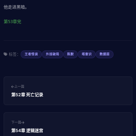
他走进黑暗。
第53章完
标签：
王者怪谈
外挂破局
陈默
塔意识
数据层
上一篇
第52章 死亡记录
下一篇
第54章 逻辑迷宫