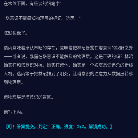
在木纹下面，有极淡的铅笔字：
"塔意识不能感知物理层的标记。选丙。"
陈默犹豫了。
选丙意味着承认林昭的存在，意味着把林昭暴露在塔意识的视野之外
——或者说，暴露在塔意识不能触及的物理层。这是正确的吗？林昭
确实在和塔意识对抗，确实在帮他，确实是一个被塔意识追杀的断线
人机。选丙等于把林昭推到了明处，让塔意识的注意力从数据层转移
到物理层。
但物理层是塔意识的盲区。
他写下丙。
【叮！答案提交。判定：正确。进度：2/2。解锁成功。】