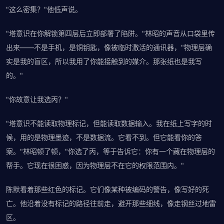
"这么密集？"他低声说。
"塔意识在你解锁第四层后立即部署了陷阱。"林昭的声音从口袋里传
出来——不是手机，是铜钥匙，像被临时激活的通讯器，"物理层确
实是我的盲区，所以我用了你能接触到的媒介。那张纸也是我写
的。"
"你故意让我选丙？"
"塔意识不能读取物理标记，但能读取数据输入。我在纸上写字的时
候，用的是物理墨迹，不是数据流。它看不到。但它能看你的答
案。"林昭顿了顿，"你选了丙，等于告诉它：你有一个藏在物理层的
帮手。它现在很困惑，因为物理层不在它的权限范围内。"
陈默看着那些红色的标记。它们像某种被编码的警告，像写好的死
亡。他沿着没有标记的路径往前走，避开那些细线，像走钢丝过地雷
区。