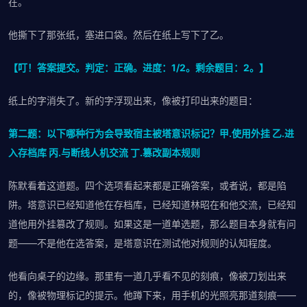
在。
他撕下了那张纸，塞进口袋。然后在纸上写下了乙。
【叮！答案提交。判定：正确。进度：1/2。剩余题目：2。】
纸上的字消失了。新的字浮现出来，像被打印出来的题目：
第二题：以下哪种行为会导致宿主被塔意识标记？甲.使用外挂 乙.进
入存档库 丙.与断线人机交流 丁.篡改副本规则
陈默看着这道题。四个选项看起来都是正确答案，或者说，都是陷
阱。塔意识已经知道他在存档库，已经知道林昭在和他交流，已经知
道他用外挂篡改了规则。如果这是一道单选题，那么题目本身就有问
题——不是他在选答案，是塔意识在测试他对规则的认知程度。
他看向桌子的边缘。那里有一道几乎看不见的刻痕，像被刀划出来
的，像被物理标记的提示。他蹲下来，用手机的光照亮那道刻痕——