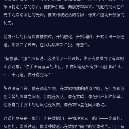
据层特定门禁的东西。他掏出钥匙，向前方举起来。钥匙的铜面在红
光中泛着暗金色的光泽，像某种被激活的令牌，像某种能切开数据的
利刃。
前方凸起的代码墙像被烫过，开始融化，开始塌陷，开始让出一条通
道。陈默冲了过去。在代码墙重新合拢，像愈合。
"有意思。"那个声音说，这次带了一丝兴趣，像研究员看到了有趣的
实验对象，"你手里有遗留的密钥。但你知道这里有多少道门吗？七
七四十九道。你开得完吗？"
陈默没有回答。他在通道里跑，在数据构成的隧道里跑，在红色和蓝
色交替的墙壁之间跑。钥匙在发热，像在共鸣，像在回应某种频率。
他感觉到手腕上的疤痕也在发烫，像两颗恒星在同步脉动。
通道的尽头是一扇门。不是数据门，是物理意义上的门——金属的，
灰色的，带着锈迹，像某种被遗忘在数据空间里的实体残片。门上有