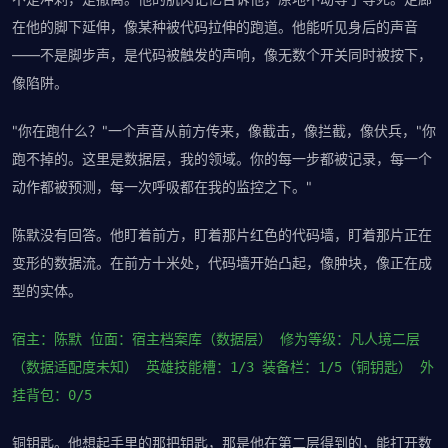
在他的脚下延伸，像某种被代码拉伸的跑道。他能听见身后的声音
——不是脚步声，是代码被触发的声响，像无数个开关同时被按下，
像陷阱。
"你在跑什么？"一个声音从前方传来，像截击，像拦截，像伏兵，"你
跑不掉的。这里是数据层，我的领域。你的每一步都被记录，每一个
动作都被预测，每一次呼吸都在我的监控之下。"
陈默没有回答。他盯着前方，盯着那片红色的代码墙，盯着那片正在
变形的数据流。在前方十米处，代码墙开始凸起，像肿块，像正在成
型的实体。
宿主：陈默 位面：宿主档案库（数据层） 修为等级：凡人境二层
（数据适配度未知） 英雄技能槽：1/3 装备栏：1/5（铜钥匙） 外
挂背包：0/5
铜钥匙。他想起手里的那把钥匙，那是他在第二层得到的，能打开数