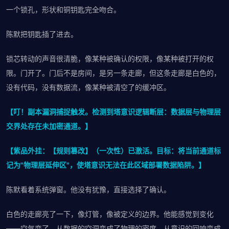
一个锁孔，形状和铜钥匙完全吻合。
陈默把钥匙插了进去。
锁芯转动的声音很清脆，像某种被确认的权限，像某种被打开的权
限。门开了。门后不是房间，是另一条走廊，但这条走廊是白色的，
没有代码，没有数据流，像某种被清空了的缓冲区。
【叮！副本漏洞捕捉触发。检测到塔意识逻辑断层：数据层与物理层
交界处存在未加密通道。】
【紫品外挂：【规则篡改】（一次性）已激活。目标：将当前通道标
记为"物理层延伸区"，使塔意识无法在此区域部署数据陷阱。】
陈默看着系统弹窗。他没有犹豫，直接选择了确认。
白色的走廊亮了一下，像灯管，像被定义的边界。他能感觉到变化
——空气变了，从数据的空洞变成了物理的密度，从意识的回响变成