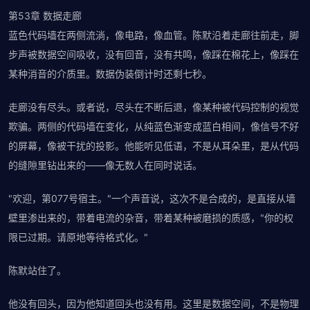
第53章 数据走廊
蓝色代码墙在两侧流淌，像电路，像血管。陈默沿着走廊往前走，脚
步声被数据空间吸收，没有回音，没有共鸣，像踩在棉花上，像踩在
某种消音的介质里。数据伪装倒计时还剩七秒。
走廊没有尽头。或者说，尽头在不断后退，像某种被代码控制的视觉
欺骗。两侧的代码墙在变化，从纯蓝色渐变成蓝白相间，像信号不好
的屏幕，像被干扰的投影。他能听见低语，不是从耳朵里，是从代码
的缝隙里钻出来的——像无数人在同时说话。
"欢迎，第077号宿主。"一个声音说，这次不是合成的，是直接从墙
壁里渗出来的，带着电流的杂音，带着某种被磨损的质感，"你的权
限已过期。请原地等待格式化。"
陈默站住了。
他没有回头，因为他知道回头也没有用。这里是数据空间，不是物理