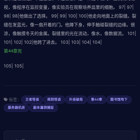
视，像程序在监控变量，像实验员在观察培养皿里的细胞。 97| 97|
98| 98|他做出了选择。 99| 99| 100| 100|他走向地面上的裂缝。裂
缝在发蓝光，像一扇开着的门。他蹲下身，伸手触碰裂缝的边缘。很
凉，像触摸冬天的金属。裂缝里的光在流动，像水，像数据流。 101|
101| 102| 102|他跨了进去。 103| 103| 104| 104|
第44章完
105| 105|
标签：
王者怪谈
规则怪谈
外挂破局
第44章
图书馆地下
服务器机房
副本漏洞捕捉