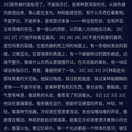
25|服务器的面板亮了。不是指示灯，是某种更深层的光，从服务器
内部透出来，像心脏在发光。林昭能感觉到，有什么东西在看着他。
不是李白，不是样本，是塔意识本身——一种没有形状、没有声音、
没有情绪的存在，像一座山的阴影，从四面八方向他压过来。 26|
26| 27| 27|他开始看见漏洞。 28| 28| 29| 29|不是代码里的漏洞，
是空间里的裂缝。在服务器机柜之间的地面上，有一条细如发丝的裂
缝，泛着蓝光。在玻璃罩的表面上，有一个被敲碎过的圆形痕迹，边
缘不整齐，像被什么东西从里面撞开过。在天花板的某处，有一块区
域没有指示灯，黑着，像被挖掉了一块。 30| 30| 31| 31|林昭走向
那块黑着的天花板。他踩过电缆，踩过机柜底座，踩过某种黏糊糊的
液体——不是冷却液，是某种更有机的东西，像分泌物，像黏液。空
气里有味道，像烧焦的头发，像蒸发了的消毒水。 32| 32| 33| 33|
他站在玻璃罩前。服务器在运行，他能听见硬盘的声音，咔哒，咔
哒，像某种节拍器。冷却液在管道里流动，发出咕噜咕噜的声音，像
肠胃在蠕动。林昭把脸贴近玻璃罩，能看见冷却液里漂浮着微小的光
点，像萤火虫，像记忆碎片。每一个光点都是一个样本的意识，被压