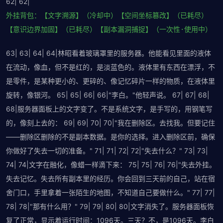
62| 62|
外挂背包：【文字溯源】（冷却中）【空间坐标篡改】（已耗尽）
【意识边界加固】（已耗尽）【副本漏洞捕捉】（一次性·使用中）
63| 63| 64| 64|林昭看着玻璃罩里的服务器。他能看见里面的液体
在流动，像血，但不是红的，是淡蓝色的。液体里有东西在漂浮，不
是零件，是某种更小的、更碎的、像记忆碎片一样的物质，在液体里
旋转，像银河。 65| 65| 66| 66|"李白。"他轻声说。 67| 67| 68|
68|服务器面板上的文字变了。不是系统文字，是手写的，用钢笔写
的，像刻上去的： 69| 69| 70| 70|"我在删除区。去找我。但要记住
——删除区删除的不是副本数据。是你的选择。进入删除区前，确保
你做好了失去一切的准备。" 71| 71| 72| 72|"失去什么？" 73| 73|
74| 74|文字在融化，像蜡一样滴下来： 75| 75| 76| 76|"失去外挂。
失去记忆。失去所有副本里的经历。你会回到三天前的自己，站在宿
舍门口，手里拿着一张陌生的地图，不知道自己要做什么。" 77| 77|
78| 78|"那有什么用？" 79| 79| 80| 80|文字消失了。服务器面板恢
复了正常，显示着运行时间：1096天。三天？不，是1096天。李白