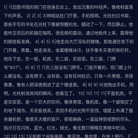
1| 1|旧图书馆的铁门在他身后合上，发出沉重的咔哒声，像棺材盖落
下的声音。 2| 2| 3| 3|林昭站在门厅里，手机照明。光柱扫过书架，
那些手写的书名在光柱下像被惊醒的虫，蠕动了一下，然后静止。他
能听见背后的机箱在嗡鸣，很低频的震动，通过地板传上来，震得他
的脚底板发麻。 4| 4| 5| 5|他走向大厅深处的楼梯。那扇通往地下的
门开着，黑着。他走进去，金属楼梯冰冷，扶手像冬天里的铁栏杆。
他往下走，负一层，机房。负二层，实验室。负三层，门牌
号"807"。 6| 6| 7| 7|负三层没有门牌号。门是开着的，但门框上什
么都没有。没有牌子，没有锁，没有任何标识。只有一片黑暗，浓得
像墨，像有人把深夜倒进了这个楼道里。 8| 8| 9| 9|他掏出手机，照
明。光柱射进房间的瞬间，他看见了。 10| 10| 11| 11|不是机房。不
是实验室。是一个巨大的空间，像体育馆，像机库，像一个被掏空了
的地下城市。天花板很高，高到手机的光照不到顶。墙壁上布满了服
务器机柜，像摩天大楼的窗户，密密麻麻，一直延伸到视野的尽头。
指示灯在闪烁，蓝光，红光，绿光，像无数只眼睛在黑暗中眨动。
12| 12| 13| 13|机柜之间有电缆，像河流，像血管，在地上爬行，汇