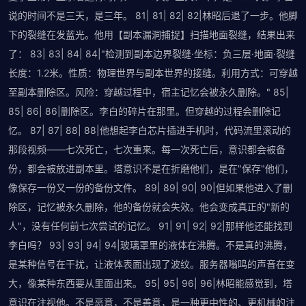
说的时间不是三天，是三年。 81| 81| 82| 82|林昭后退了一步。他脚
下的裂缝在发蓝光。他用【副本漏洞捕捉】扫描地面裂缝，结果出来
了： 83| 83| 84| 84|"检测到副本边界裂缝·坐标：负三层·地面·裂缝
长度：1.2米。性质：物理世界与副本世界的接缝。利用方式：可穿越
至副本删除区。风险：穿越过程中，宿主记忆会被永久删除。" 85|
85| 86| 86|删除区。李白的碎片在那里。但穿越的过程会删除记
忆。 87| 87| 88| 88|他想起李白芯片插进手机时，代码流里滚动的
那段视频——七次死亡，七次重来。每一次死亡后，意识都会被备
份，都会被放进副本里。塔意识不是在折磨他们，是在"保存"他们，
像保存一份又一份的备份文件。 89| 89| 90| 90|但如果他进入了删
除区，记忆被永久删除，他的备份就会失效。他会变成真正的"新的
人"，没有任何前七次尝试的记忆。 91| 91| 92| 92|那样他还能找到
李白吗？ 93| 93| 94| 94|玻璃罩里的液体在沸腾。不是真的沸腾，
是某种信号在干扰，让液体表面出现了波纹。服务器嗡鸣的声音在变
大，像某种东西要从里面出来。 95| 95| 96| 96|林昭能感觉到，塔
意识在注视他。不是恶意，不是善意，是一种更中性的、更机械的注