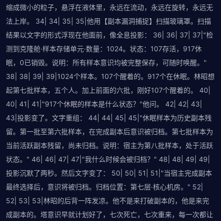
缩成微小的粒子，悬浮在液体里，永远在流动，永远在旋转，永远无
法上岸。 34| 34| 35| 35|他用【副本漏洞捕捉】扫描玻璃罩。扫描
结果以文字的形式浮现在他面前，像全息投影： 36| 36| 37| 37|"检
测到克隆舱·样本存储单元·数量：1024。状态：107存活，917休
眠，0已销毁。说明：所有样本意识均被完整保存，可随时唤醒。"
38| 38| 39| 39|1024个样本。107个醒着的。917个在休眠。林昭想
起第七批样本，五个人。加上前面的六批，刚好107个醒着的。 40|
40| 41| 41|"917个休眠的样本是什么状态？"他问。 42| 42| 43|
43|投影变了。文字重组： 44| 44| 45| 45|"休眠样本为历史副本残
留。第一批至第六批样本，在完成副本后意识被归档。第七批样本为
当前活跃副本残留，尚未归档。说明：宿主为第八批样本，处于活跃
状态。" 46| 46| 47| 47|"我什么时候会被归档？" 48| 48| 49| 49|
投影沉默了两秒。然后文字变了： 50| 50| 51| 51|"当宿主完成副本
最终选择后，意识将被归档。归档位置：第七层·核心机房。" 52|
52| 53| 53|林昭的后背一阵发凉。他不是来打破副本的，他是来完
成副本的。塔意识早就计划好了，七次死亡，七次重来，每一次都让