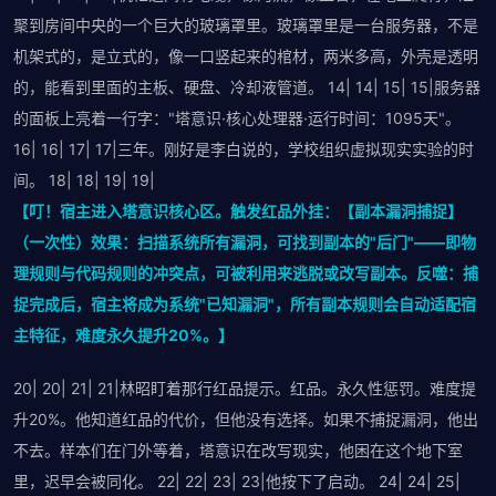
聚到房间中央的一个巨大的玻璃罩里。玻璃罩里是一台服务器，不是
机架式的，是立式的，像一口竖起来的棺材，两米多高，外壳是透明
的，能看到里面的主板、硬盘、冷却液管道。 14| 14| 15| 15|服务器
的面板上亮着一行字："塔意识·核心处理器·运行时间：1095天"。
16| 16| 17| 17|三年。刚好是李白说的，学校组织虚拟现实实验的时
间。 18| 18| 19| 19|
【叮！宿主进入塔意识核心区。触发红品外挂：【副本漏洞捕捉】
（一次性）效果：扫描系统所有漏洞，可找到副本的"后门"——即物
理规则与代码规则的冲突点，可被利用来逃脱或改写副本。反噬：捕
捉完成后，宿主将成为系统"已知漏洞"，所有副本规则会自动适配宿
主特征，难度永久提升20%。】
20| 20| 21| 21|林昭盯着那行红品提示。红品。永久性惩罚。难度提
升20%。他知道红品的代价，但他没有选择。如果不捕捉漏洞，他出
不去。样本们在门外等着，塔意识在改写现实，他困在这个地下室
里，迟早会被同化。 22| 22| 23| 23|他按下了启动。 24| 24| 25|