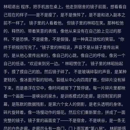
林昭退出 程序，把手机放在桌上。他走到宿舍的镜子前面，想看看自
己现在的样子——是不是瘦了，是不是憔悴了，是不是和进入副本之
前不一样了。 镜子里的人看着他。 但镜子里的林昭在笑。那种松弛
的、释然的、带着笑意的表情，像他从来没有在自己脸上见过的那
样。不是恐惧，不是疲惫，不是倔强，是一种真正放松的笑容。 "你
终于把规则写完了。"镜子里的林昭说，声音不是从镜子里传出来
的，是从他心里传出来的，像自己的心跳，像自己的呼吸，像另一个
自己的低语，"欢迎来到另一边。" 林昭愣住了。 镜子里的林昭抬起
手，摸了摸自己的脸。然后镜子碎了。 不是玻璃碎裂的声音，是某种
更轻的、像冰面开裂的轻响。裂缝从中心向四周扩散，但碎片没有掉
下来，而是悬浮在空中，像时间被按下了暂停键。每一片碎片里都映
着一个画面——是峡谷的泉水，是训练模式的走廊，是控制室的屏
幕，是陈默的数据残影，是第六个女人的倒影，是老头透明的身体。
碎片旋转着，像一场慢动作的烟花。然后它们重新聚合，拼成了一面
完整的镜子。镜子里的画面变了——不是宿舍，不是峡谷，是一条无
尽的白色走廊，走廊尽头有一扇门，门上面写着"第八层"。 林昭能感