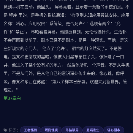
觉到手机在震动。他回头。 屏幕亮着，显示着一条新的系统消息。不
是 程序 里的，是手机的系统通知： "检测到未知应用尝试安装。应用
名称：塔心。应用权限：系统级。是否允许？" 选项有两个："允
许"和"禁止"。 林昭看着屏幕。他能感觉到，无论他选什么，生活都
不会再回到以前了。副本已经不是副本，是另一种现实。而他，是这
座新现实的守门人。 他点了"允许"。 宿舍的灯突然灭了。不是停
电，是某种更彻底的黑暗，像被人用黑布蒙住了头，像掉进了一口
井，像进入了某个没有光的地方。 然后他听见一个声音。不是从手机
里，不是从门外，是从他自己的意识深处传出来的，像心跳，像呼
吸，像某种东西在苏醒： "第八个样本已部署。欢迎来到新世界，管
理员。"
第37章完
标签：
王者怪谈
规则怪谈
外挂破局
悬疑逃生
塔心副本