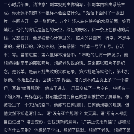
二小时后部署。请注意：副本规则由你编写，但副本内容由系统生
成。你永远不知道下一批样本会面临什么。" 短信下面附了一张图
片。林昭点开。 是一张照片。五个年轻人站在峡谷的水晶前面，笑容
灿烂。他们的背后是蓝色的天空，绿色的野区，和一条正在移动的兵
线。光影很好，像是被精心计算过的。 照片的背面有一行字，不是手
写的，是打印的，冷冰冰的，没有感情： "样本一号至五号。存活
率：零。当前进度：第六批样本准备中。" 林昭的后背一阵发凉。他
想起控制室里的那张照片，想起老头说的话。原来那张照片不是纪
念，是名单。是前五批失败的实验记录。第六批是陈默他们，第七批
是他。 他退出短信，回到 程序 界面。塔心副本的主页上多了一个按
钮，写着"编写规则"。他点了进去。 屏幕变成了一片空白，中间有一
个输入框，光标在闪。林昭能感觉到自己的意识被拉进了屏幕里，像
被吸进了一个无边的空间。他能写任何规则，任何他想要的规则。但
他突然不知道写什么。 写"没有死亡规则"？太天真。写"所有人都能
自由进出"？塔会变形，会找到新的漏洞。写"禁止使用外挂"？那和现
实有什么区别？ 他想起了李白。想起了陈默。想起了老头。想起了第