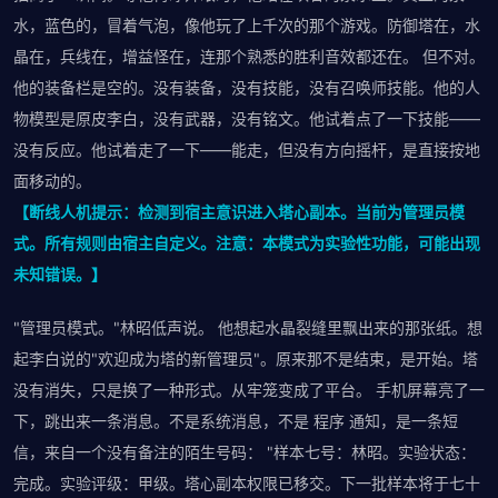
水，蓝色的，冒着气泡，像他玩了上千次的那个游戏。防御塔在，水
晶在，兵线在，增益怪在，连那个熟悉的胜利音效都还在。 但不对。
他的装备栏是空的。没有装备，没有技能，没有召唤师技能。他的人
物模型是原皮李白，没有武器，没有铭文。他试着点了一下技能——
没有反应。他试着走了一下——能走，但没有方向摇杆，是直接按地
面移动的。
【断线人机提示：检测到宿主意识进入塔心副本。当前为管理员模
式。所有规则由宿主自定义。注意：本模式为实验性功能，可能出现
未知错误。】
"管理员模式。"林昭低声说。 他想起水晶裂缝里飘出来的那张纸。想
起李白说的"欢迎成为塔的新管理员"。原来那不是结束，是开始。塔
没有消失，只是换了一种形式。从牢笼变成了平台。 手机屏幕亮了一
下，跳出来一条消息。不是系统消息，不是 程序 通知，是一条短
信，来自一个没有备注的陌生号码： "样本七号：林昭。实验状态：
完成。实验评级：甲级。塔心副本权限已移交。下一批样本将于七十