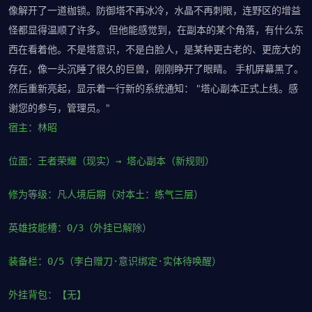
像解开了一道枷锁。防御塔不再冰冷，水晶不再刺眼，连野区的增益
怪都显得温顺了许多。 但他能感觉到，在副本的某个角落，有什么东
西在看着他。不是塔意识，不是白脸人，是某种更古老的、更庞大的
存在，像一头沉睡了很久的巨兽，刚刚睁开了眼睛。 手机屏幕黑了。
然后重新亮起，显示着一行新的系统通知： "塔心副本正式上线。感
谢您的参与，管理员。"
宿主：林昭
位面：王者荣耀（现实）→ 塔心副本（新规则）
修为等级：凡人境后期（对本土：练气三层）
英雄技能槽：0/3（外挂已解除）
装备栏：0/5（李白赠刀·意识绑定·实体待唤醒）
外挂背包：【无】