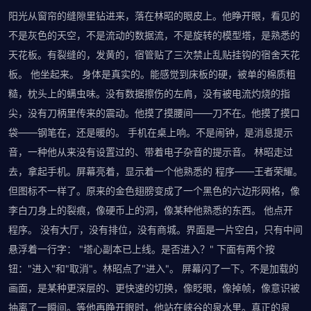
阳光从窗帘的缝隙里钻进来，落在林昭的眼皮上。他睁开眼，看见的
不是灰色的天空，不是流动的数据流，不是旋转的模型塔，是熟悉的
天花板。有裂缝的，发黄的，宿管贴了三次禁止乱贴挂钩的宿舍天花
板。 他坐起来。 身体是真实的。能感觉到床板的硬，被单的棉质粗
糙，枕头上的螨虫味。没有数据擦伤的左肩，没有被电流灼烧的指
尖，没有刀柄里传来的震动。他摸了摸腰间——刀不在。他摸了摸口
袋——钢笔在，还是暖的。 手机在桌上响。不是闹钟，是消息提示
音，一种他从来没有设置过的、带着电子杂音的提示音。 林昭走过
去，拿起手机。屏幕亮着，显示着一个他熟悉的 程序——王者荣耀。
但图标不一样了。原来的金色翅膀变成了一个黑色的六边形网格，像
李白刀身上的裂痕，像硬币上的洞，像某种他熟悉的东西。 他点开
程序。 没有大厅，没有排位，没有商城。界面是一片空白，只有中间
悬浮着一行字： "塔心副本已上线。是否进入？" 下面有两个按
钮："进入"和"取消"。林昭点了"进入"。 屏幕闪了一下。不是加载的
画面，是某种更深层的、更快速的切换，像眨眼，像掉帧，像意识被
抽离了一瞬间。等他再睁开眼时，他站在峡谷的泉水里。真正的泉