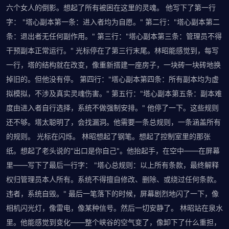
六个女人的倒影。想起了所有被困在这里的灵魂。 他写下了第一行
字： "塔心副本第一条：进入者均为自愿。" 第二行："塔心副本第二
条：退出者无任何副作用。" 第三行："塔心副本第三条：管理员不得
干预副本正常运行。" 光标停在了第三行末尾。林昭能感觉到，每写
一行，塔的结构就在改变，像重新搭建一座房子，一块砖一块砖地换
掉旧的。但他没有停。 第四行："塔心副本第四条：所有副本均为虚
拟模拟，不涉及真实灵魂伤害。" 第五行："塔心副本第五条：副本难
度由进入者自行选择，系统不做强制安排。" 他停了一下。这些规则
还不够。塔太聪明了，会找漏洞。他需要一条总规则，一条涵盖所有
的规则。 光标在闪烁。 林昭想起了钢笔。想起了控制室里的那张
纸。想起了老头说的"出口是你自己"。他抬起手，在空中——在屏幕
里——写下了最后一行字： "塔心总规则：以上所有条款，最终解释
权归管理员本人所有。系统不得擅自修改、删除、或绕过任何条款。
违者，系统自毁。" 最后一笔落下的时候，屏幕剧烈地闪了一下，像
相机闪光灯，像雷电，像某种信号。然后一切安静了。 林昭站在泉水
里。他能感觉到变化——整个峡谷的空气变了，像卸下了什么重担，