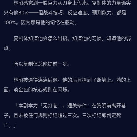
林昭感觉到一股巨力从刀身上传来。复制体的力量确实
只有他80%——但战斗技巧、反应速度、预判能力，都是
100%。因为那是他的记忆在驱动。
复制体知道他会怎么出招。知道他的习惯。知道他的弱
点。
所以复制体总能提前一步。
林昭被逼得连连后退。他的后背撞到了断墙上。墙的上
面，淡金色的核心规则在闪烁。
「本副本为「无灯巷」。通关条件：在黎明前离开巷
子，且未被任何规则标记超过三次。三次标记即判定死
亡。」