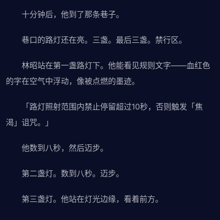
十分钟后，他到了那条巷子。
巷口的路灯还在亮。三盏。最后三盏。禁行区。
林昭站在第一盏路灯下。他能看见规则文字——血红色
的字在空气中浮动，像被点燃的墨迹。
「路灯照射范围内禁止停留超过10秒，否则触发「焦
渴」诅咒。」
他数到八秒，然后迈步。
第二盏灯。数到八秒。迈步。
第三盏灯。他站在灯光边缘，看着前方。