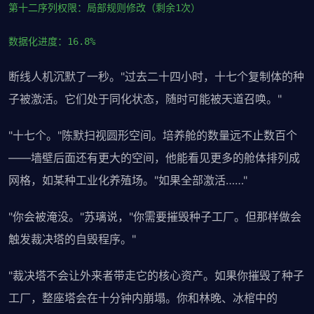
第十二序列权限：局部规则修改（剩余1次）
数据化进度：16.8%
断线人机沉默了一秒。"过去二十四小时，十七个复制体的种
子被激活。它们处于同化状态，随时可能被天道召唤。"
"十七个。"陈默扫视圆形空间。培养舱的数量远不止数百个
——墙壁后面还有更大的空间，他能看见更多的舱体排列成
网格，如某种工业化养殖场。"如果全部激活……"
"你会被淹没。"苏璃说，"你需要摧毁种子工厂。但那样做会
触发裁决塔的自毁程序。"
"裁决塔不会让外来者带走它的核心资产。如果你摧毁了种子
工厂，整座塔会在十分钟内崩塌。你和林晚、冰棺中的