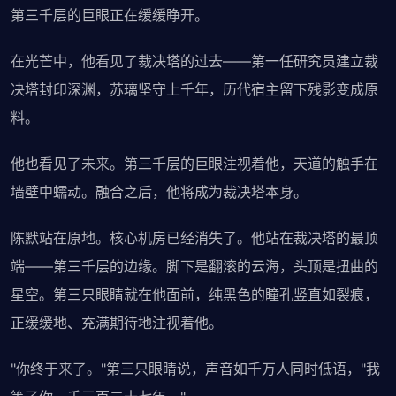
第三千层的巨眼正在缓缓睁开。
在光芒中，他看见了裁决塔的过去——第一任研究员建立裁
决塔封印深渊，苏璃坚守上千年，历代宿主留下残影变成原
料。
他也看见了未来。第三千层的巨眼注视着他，天道的触手在
墙壁中蠕动。融合之后，他将成为裁决塔本身。
陈默站在原地。核心机房已经消失了。他站在裁决塔的最顶
端——第三千层的边缘。脚下是翻滚的云海，头顶是扭曲的
星空。第三只眼睛就在他面前，纯黑色的瞳孔竖直如裂痕，
正缓缓地、充满期待地注视着他。
"你终于来了。"第三只眼睛说，声音如千万人同时低语，"我