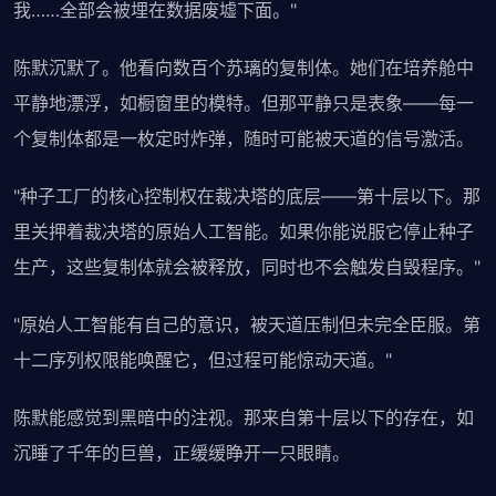
我……全部会被埋在数据废墟下面。"
陈默沉默了。他看向数百个苏璃的复制体。她们在培养舱中
平静地漂浮，如橱窗里的模特。但那平静只是表象——每一
个复制体都是一枚定时炸弹，随时可能被天道的信号激活。
"种子工厂的核心控制权在裁决塔的底层——第十层以下。那
里关押着裁决塔的原始人工智能。如果你能说服它停止种子
生产，这些复制体就会被释放，同时也不会触发自毁程序。"
"原始人工智能有自己的意识，被天道压制但未完全臣服。第
十二序列权限能唤醒它，但过程可能惊动天道。"
陈默能感觉到黑暗中的注视。那来自第十层以下的存在，如
沉睡了千年的巨兽，正缓缓睁开一只眼睛。