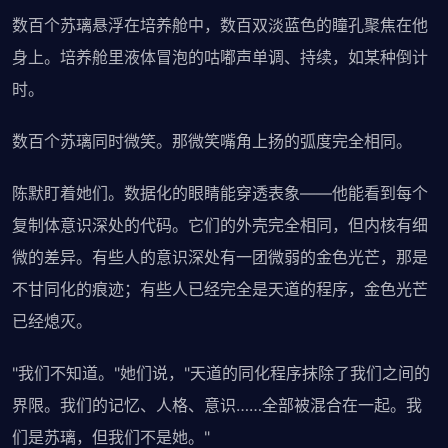
数百个苏璃悬浮在培养舱中，数百双淡蓝色的瞳孔聚焦在他
身上。培养舱里液体冒泡的咕嘟声单调、持续，如某种倒计
时。
数百个苏璃同时微笑。那微笑嘴角上扬的弧度完全相同。
陈默盯着她们。数据化的眼睛能穿透表象——他能看到每个
复制体意识深处的代码。它们的外壳完全相同，但内核有细
微的差异。有些人的意识深处有一团微弱的金色光芒，那是
不甘同化的痕迹；有些人已经完全是天道的程序，金色光芒
已经熄灭。
"我们不知道。"她们说，"天道的同化程序抹除了我们之间的
界限。我们的记忆、人格、意识……全部被混合在一起。我
们是苏璃，但我们不是她。"