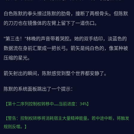
白色陈默的拳头擦过陈默的肋骨，撞断了两根骨头。但陈默
的刀刃也在镜像体的左臂上留下了一道伤口。
"第三击！"林晚的声音带着哭腔。她的双手结印，淡蓝色的
数据流在身前汇聚成一把长弓。箭矢是纯白色的，像某种被
压缩的星光。
箭矢射出的瞬间，陈默感觉到整个世界都安静了。
陈默的系统面板跳出了一个提示：
【第十二序列控制权转移中……当前进度：34%】
【警告：控制权转移将消耗宿主大量精神能量。若中途中断，将触发
规则反噬。】