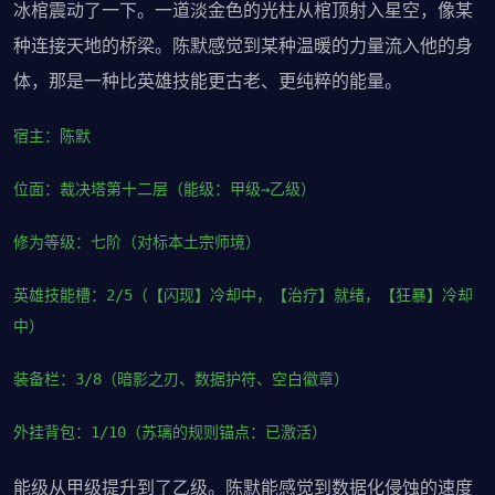
冰棺震动了一下。一道淡金色的光柱从棺顶射入星空，像某
种连接天地的桥梁。陈默感觉到某种温暖的力量流入他的身
体，那是一种比英雄技能更古老、更纯粹的能量。
宿主：陈默
位面：裁决塔第十二层（能级：甲级→乙级）
修为等级：七阶（对标本土宗师境）
英雄技能槽：2/5（【闪现】冷却中，【治疗】就绪，【狂暴】冷却
中）
装备栏：3/8（暗影之刃、数据护符、空白徽章）
外挂背包：1/10（苏璃的规则锚点：已激活）
能级从甲级提升到了乙级。陈默能感觉到数据化侵蚀的速度