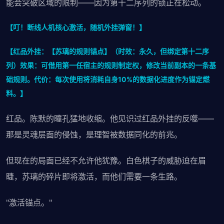
能会突破区域的限制——因为第十二序列的锁正在松动。
【叮！断线人机核心激活，随机外挂弹窗！】
【红品外挂：【苏璃的规则锚点】（时效：永久，但绑定第十二序
列）效果：可借用第一任宿主的规则制定权，修改当前副本的一条基
础规则。代价：每次使用将消耗自身10%的数据化进度作为锚定燃
料。】
红品。陈默的瞳孔猛地收缩。他见识过红品外挂的反噬——
那是灵魂层面的侵蚀，是理智被数据同化的前兆。
但现在的局面已经不允许他犹豫。白色棋子的威胁迫在眉
睫，苏璃的碎片即将激活，而他们需要一条生路。
"激活锚点。"