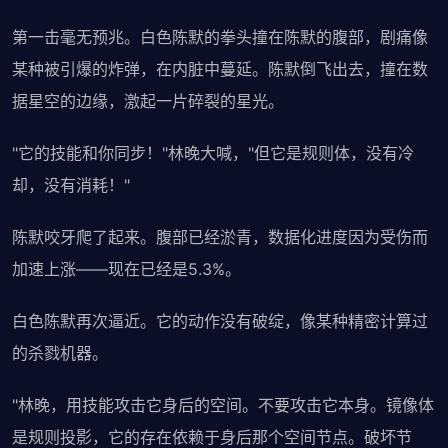
第一击毫无预兆。白色陈默的拳头撞在陈默的腹部，剧痛像
某种被引爆的炸弹，在内脏中蔓延。陈默倒飞出去，撞在数
据星空的边缘，激起一片碎裂的星光。
"它的技能和你同步！"林晚大喊，"但它是规则体，没有冷
却，没有消耗！"
陈默咬牙爬了起来。腹部已经淤青，数据化进度因为受伤而
加速上涨——现在已经是5.3%。
白色陈默再次逼近。它的动作没有破绽，像某种精密计算过
的杀戮机器。
"林晚，用技能攻击它身后的空间。不要攻击它本身。镜像体
是规则投影，它的存在依赖于身后那个空间节点。破坏节