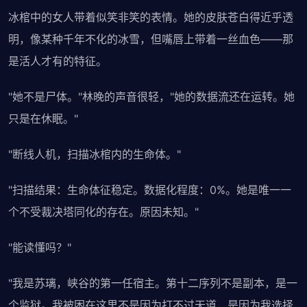
冰棺中的女人带着似笑非笑的表情。她的皮肤苍白得近乎透
明，像某种千年不化的冰雪，但嘴唇上带着一丝血色——那
是活人才有的特征。
"她不是尸体。"林晚的声音很轻，"她的数据流还在运转。她
只是在休眠。"
"断线人机，扫描冰棺内的生命体。"
"扫描结果：生命体征稳定。数据化程度：0%。她是唯一一
个不受裁决塔同化的存在。原因未知。"
"能读懂吗？"
"我是苏璃，峡谷的第一任宿主。第十二序列不是副本，是一
个监狱。我被困在这里不是因为打不过天道，是因为我选择