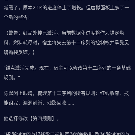
减缓了，原本2.1%的进度停止了增长。但虚拟面板上多了一
个新的警告：
【警告：红品外挂已激活。当前数据化进度将作为锚定燃
料。燃料耗尽时，宿主将失去第十二序列的控制权并承受灵
魂撕裂反噬。】
"锚点激活完成。现在，宿主可以修改第十二序列的一条基础
规则。"
陈默闭上眼睛，梳理第十二序列的所有规则：红线收缩、技
能诅咒、漏洞刷新、残影回收……
他选择修改【第四规则】。
"将'赵明远的意识残影已被判定为冗余数据'改为'赵明远的意