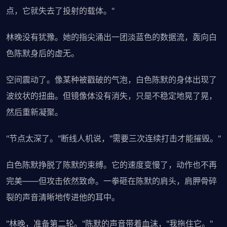
点，它就失去了投射的载体。"
林晚没有犹豫。她的指尖涌出一团淡蓝色的数据流，轰向白
色陈默身后的虚无。
空间震动了。像某种被戳破的气泡，白色陈默的身体出现了
波纹状的扭曲。但镜像体没有消失，只是不稳定地晃了晃，
然后重新凝聚。
"节点太深了。"断线人机说，"需要三次连续打击才能摧毁。"
白色陈默挣脱了陈默的束缚。它的速度变慢了，动作也不再
完美——但攻击依然致命。一拳砸在陈默的肩头，肩胛骨碎
裂的声音清晰地传进他的耳中。
"林晚，准备第二轮。"陈默的声音带着血沫，"我拖住它。"