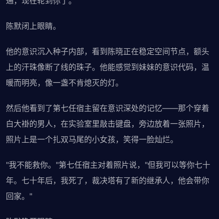
通，现在轮到你了。"
陈默闭上眼睛。
他的意识沉入种子内部，看到陈晓正在稳定空间节点，额头
上的汗珠像断了线的珠子。他能感觉到妹妹的意识代码，温
暖而明亮，像一盏不肯熄灭的灯。
然后他看到了第七任宿主留在意识深处的记忆——那个穿着
白大褂的男人，在实验室里敲击键盘，旁边放着一张照片，
照片上是一个扎双马尾的小女孩，笑得一脸灿烂。
"我不能救你。"第七任宿主对着照片说，"但我可以等你七十
年。七十年后，我死了，裁决塔有了新的继承人，他会带你
回家。"