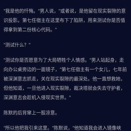
"我是他的忏悔。"男人说，"或者说，是他留在现实裂隙的意
识投影。第七任宿主在这里布下了陷阱，用来测试你是否值
得拿到第二份核心代码。"
"测试什么？"
"测试你是否愿意为了大局牺牲个人情感。"男人站起身，走
向办公桌旁边的一面镜子，"第七任宿主有一个女儿，七年前
被深渊意志抓走，关在现实裂隙的最深处。他一直想救她，
但他知道，一旦他进入现实裂隙，裁决塔就会失去守护者，
深渊意志会趁机入侵现实世界。"
陈默的后背窜上一股凉意。
"所以他把我引来这里。"陈默说，"他知道我会进入镜像峡