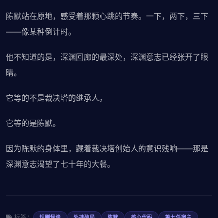
陈默站在原地，感受着那颗心跳的节奏。一下，两下，三下
——像某种倒计时。
他不知道的是，深渊回廊的最深处，深渊意志已经张开了眼
睛。
它等的不是裁决塔的继承人。
它等的是陈默。
因为陈默的身体里，藏着裁决塔创始人的意识残响——那是
深渊意志渴望了七十年的大餐。
标签：
规则怪谈
外挂破局
陈默
核心代码
第七任宿主