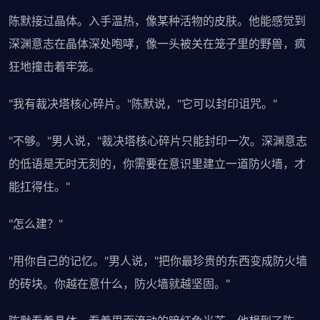
陈默接过晶体。入手温热，像某种活物的皮肤。他能感觉到
深渊意志在晶体深处咆哮，像一头被关在笼子里的野兽，疯
狂地撞击着牢笼。
"我有裁决塔核心碎片。"陈默说，"它可以封印诅咒。"
"不够。"男人说，"裁决塔核心碎片只能封印一次。深渊意志
的低语是无时无刻的，你需要在意识里建立一道防火墙，才
能扛得住。"
"怎么建？"
"用你自己的记忆。"男人说，"把你最珍贵的东西变成防火墙
的砖块。你越在意什么，防火墙就越坚固。"