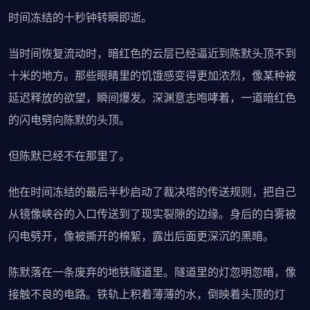
时间冻结的十秒钟转瞬即逝。
当时间恢复流动时，暗红色的云层已经逼近到陈默头顶不到
十米的地方。那些眼睛里的饥饿感变得更加浓烈，像某种被
延迟释放的欲望，瞬间爆发。深渊意志咆哮着，一道暗红色
的闪电劈向陈默的头顶。
但陈默已经不在那里了。
他在时间冻结的最后半秒启动了裁决塔的传送规则，把自己
从镜像峡谷的入口传送到了现实裂隙的边缘。身后的白雾被
闪电劈开，像被撕开的棉絮，露出后面更深沉的黑暗。
陈默落在一条废弃的地铁隧道里。隧道里的灯忽明忽暗，像
接触不良的电路。铁轨上积着薄薄的水，倒映着头顶的灯