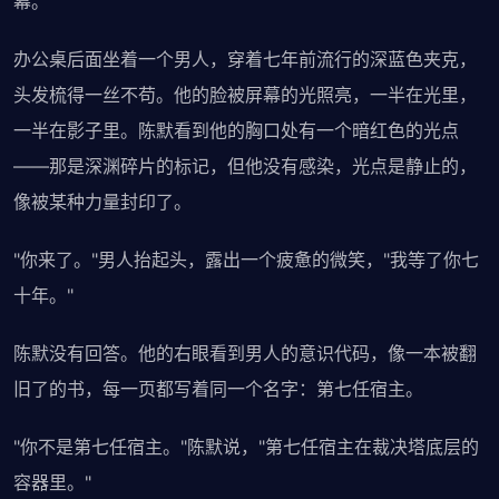
幕。
办公桌后面坐着一个男人，穿着七年前流行的深蓝色夹克，
头发梳得一丝不苟。他的脸被屏幕的光照亮，一半在光里，
一半在影子里。陈默看到他的胸口处有一个暗红色的光点
——那是深渊碎片的标记，但他没有感染，光点是静止的，
像被某种力量封印了。
"你来了。"男人抬起头，露出一个疲惫的微笑，"我等了你七
十年。"
陈默没有回答。他的右眼看到男人的意识代码，像一本被翻
旧了的书，每一页都写着同一个名字：第七任宿主。
"你不是第七任宿主。"陈默说，"第七任宿主在裁决塔底层的
容器里。"