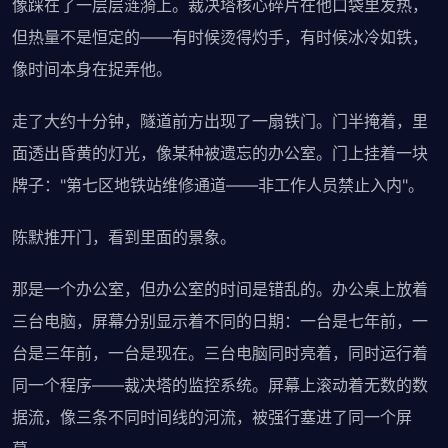
像踩在了一层层涟漪上。裁决塔核心碎片在他口袋里发热，
但热量不是恒定的——有时候烫得灼手，有时候冰冷如铁，
像时间本身在捉弄他。
走了大约十分钟，隧道前方出现了一扇铁门。门半掩着，里
面透出昏黄的灯光，像某种被遗忘的办公室。门上挂着一块
牌子："第七区地铁站维修通道——非工作人员禁止入内"。
陈默推开门，看到里面的景象。
那是一个办公室，但办公室的时间是错乱的。办公桌上放着
三台电脑，屏幕分别显示着不同的日期：一台是七年前，一
台是三年前，一台是现在。三台电脑同时亮着，同时运行着
同一个程序——裁决塔的监控系统。屏幕上滚动着无数的数
据流，像三条不同时间线的河流，被强行塞进了同一个屏