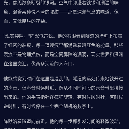
光，像无数条断裂的银河。空气中弥漫着铁锈和潮湿的味
道，混着某种说不清的腥甜——那是深渊气息的味道，像
血，又像腐烂的花朵。
"现实裂隙。"陈默低声说。他的右眼看到隧道的墙壁上布满
了细密的裂痕，每一道裂痕里都涌动着暗红色的能量。那些
裂痕不是物理损伤，而是空间屏障的漏洞，现实世界和深渊
在这里交汇，像两条河流的入海口。
他能感觉到时间在这里是混乱的。隧道的远处传来地铁开过
的声音，但声音时远时近，像从不同时间段的录音带里拼接
出来的。他的手表指针在疯狂旋转，有时候顺时针，有时候
逆时针，有时候停在一个完全随机的数字上。
陈默沿着隧道向前走。他的每一步都引发时间的轻微波动，