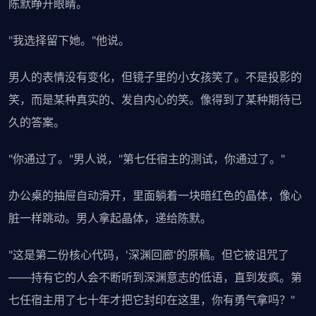
陈默睁开眼睛。
"我选择留下她。"他说。
男人的表情没有变化，但镜子里的小女孩笑了。不是投影的
笑，而是某种真实的、发自内心的笑。像得到了某种期待已
久的答案。
"你通过了。"男人说，"第七任宿主的测试，你通过了。"
办公桌的抽屉自动滑开，里面躺着一块暗红色的晶体，像心
脏一样跳动。男人拿起晶体，递给陈默。
"这是第二份核心代码，'深渊回廊'的原稿。但它被诅咒了
——持有它的人会不断听到深渊意志的低语，直到发疯。第
七任宿主用了七十年才把它封印在这里，你有勇气拿吗？"