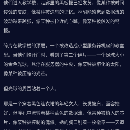
他们进入教学楼，走廊里的黑板报已经发黄，像某种被时间
侵蚀的皮肤，像某种被遗忘的记忆。林昭能感觉到数据流的
波动越来越强，像某种被拉近的心跳，像某种被触发的警
报。
碎片在教学楼的顶层，一个被改造成小型服务器机房的教室
里。当他们推开门时，看到了第二个碎片——一个足球大小
的金色光球，悬浮在服务器的中央，像某种被熔化的太阳，
像某种被压缩的光芒。
但光球的周围站着一个人。
那是一个穿着黑色连衣裙的年轻女人，长发披肩，面容姣
好，但瞳孔中流转着某种蓝色的数据流，像某种被植入的芯
片，像某种被控制的傀儡。她的胸口别着一枚徽章——天道