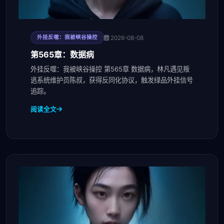
2026-08-08
外挂反噬：我被峡谷操控
第565章：数据病
外挂反噬：我被峡谷操控 第565章 数据病，林凡遇见叛
逃系统维护员陈叔，获得反同化协议，触发绿品外挂信号
追踪。
阅读全文