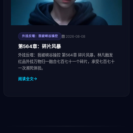
2026-08-08
外挂反噬：我被峡谷操控
第564章：碎片风暴
外挂反噬：我被峡谷操控 第564章 碎片风暴，林凡触发
红品外挂万物归一融合七百七十一个碎片，承受七百七十
一次濒死体验。
阅读全文