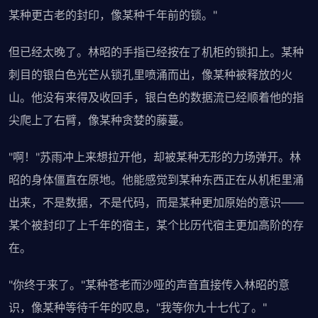
某种更古老的封印，像某种千年前的锁。"
但已经太晚了。林昭的手指已经按在了机柜的锁扣上。某种
刺目的银白色光芒从锁孔里喷涌而出，像某种被释放的火
山。他没有来得及收回手，银白色的数据流已经顺着他的指
尖爬上了右臂，像某种贪婪的藤蔓。
"啊！"苏雨冲上来想拉开他，却被某种无形的力场弹开。林
昭的身体僵直在原地。他能感觉到某种东西正在从机柜里涌
出来，不是数据，不是代码，而是某种更加原始的意识——
某个被封印了上千年的宿主，某个比历代宿主更加高阶的存
在。
"你终于来了。"某种苍老而沙哑的声音直接传入林昭的意
识，像某种等待千年的叹息，"我等你九十七代了。"