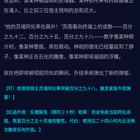
狂运转，像某种被超频的处理器。某种前所未有的数据量正
在涌入，比之前三位宿主残响的总和还大。
"他的灵魂同化率在飙升！"苏雨看向终端上的读数——百分
之九十二，百分之九十五，百分之九十八——数字像某种倒
计时，像某种警报，疯狂跳动。林昭的银化已经蔓延到了脖
子，像某种正在石化的雕像，像某种即将凝固的浮雕。
就在他即将被彻底同化的瞬间，外挂系统弹出了新的弹窗。
【叮！检测到宿主灵魂同化率突破百分之九十八，触发紧急外挂弹
窗！】
【红品外挂：反噬豁免（限时三十秒）效果：完全免疫当前同化进
程，恢复百分之五十灵魂完整性。代价：使用后二十四小时内无法再
次触发任何外挂。】