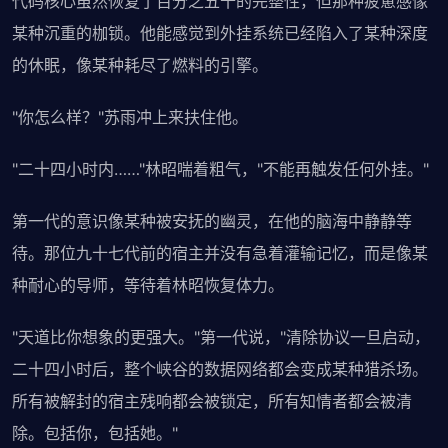
代码核心虽然恢复了百分之五十的完整性，但那种疲惫感像
某种沉重的枷锁。他能感觉到外挂系统已经陷入了某种深度
的休眠，像某种耗尽了燃料的引擎。
"你怎么样？"苏雨冲上来扶住他。
"二十四小时内……"林昭喘着粗气，"不能再触发任何外挂。"
第一代的意识像某种被安抚的幽灵，在他的脑海中静静等
待。那位九十七代前的宿主并没有急着灌输记忆，而是像某
种耐心的导师，等待着林昭恢复体力。
"天道比你想象的更强大。"第一代说，"清除协议一旦启动，
二十四小时后，整个峡谷的数据网络都会变成某种猎杀场。
所有被解封的宿主残响都会被锁定，所有知情者都会被清
除。包括你，包括她。"