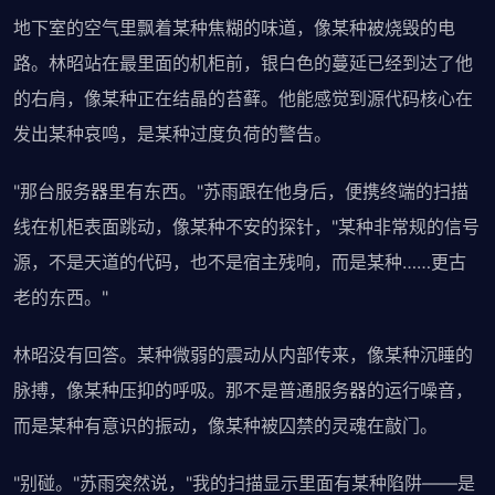
地下室的空气里飘着某种焦糊的味道，像某种被烧毁的电
路。林昭站在最里面的机柜前，银白色的蔓延已经到达了他
的右肩，像某种正在结晶的苔藓。他能感觉到源代码核心在
发出某种哀鸣，是某种过度负荷的警告。
"那台服务器里有东西。"苏雨跟在他身后，便携终端的扫描
线在机柜表面跳动，像某种不安的探针，"某种非常规的信号
源，不是天道的代码，也不是宿主残响，而是某种……更古
老的东西。"
林昭没有回答。某种微弱的震动从内部传来，像某种沉睡的
脉搏，像某种压抑的呼吸。那不是普通服务器的运行噪音，
而是某种有意识的振动，像某种被囚禁的灵魂在敲门。
"别碰。"苏雨突然说，"我的扫描显示里面有某种陷阱——是