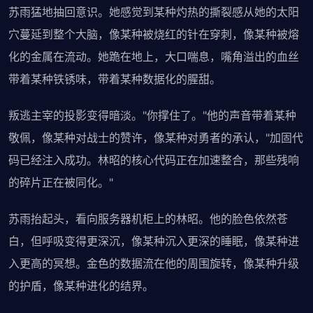
苏雨猛地抽回意识。她感觉到某种灼热的撕裂感从她的太阳
穴蔓延到整个大脑，像某种被烧红的针在穿刺，像某种被熔
化的金属在流动。她跪在地上，大口喘息，嘴角溢出的血丝
带着某种铁锈味，带着某种数据化的腥甜。
叛逃主宰的投影变得暗淡。"你撑住了。"他的声音带着某种
敬佩，像某种对战士的赞许，像某种对勇者的承认，"加固代
码已经注入成功。林昭的核心代码正在加速整合，那些残响
的碎片正在被同化。"
苏雨抬起头，看向服务器机柜上的林昭。他的脸色依然苍
白，但呼吸变得更深沉，像某种沉入更深的睡眠，像某种进
入更高的冥想。金色的数据流在他的周围旋转，像某种升级
的护盾，像某种进化的结界。