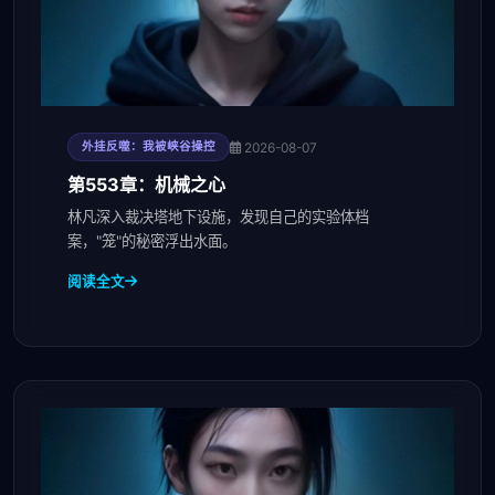
2026-08-07
外挂反噬：我被峡谷操控
第553章：机械之心
林凡深入裁决塔地下设施，发现自己的实验体档
案，"笼"的秘密浮出水面。
阅读全文