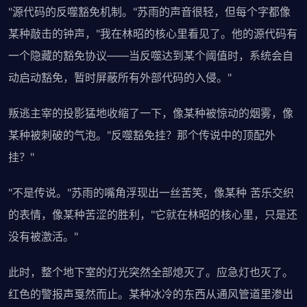
"源代码的反噬豁免机制。"苏雨的声音很轻，但每个字都像
某种敲击的钟声，"我在林昭的核心里看见了。他的源代码有
一个隐藏的豁免协议——当反噬达到某个阈值时，系统会自
动启动豁免，暂时屏蔽所有外部代码的入侵。"
叛逃主宰的投影猛地收缩了一下，像某种被惊动的烟雾，像
某种被刺破的气泡。"反噬豁免挂？那个传说中的顶配外
挂？"
"不是传说。"苏雨的嘴角浮现出一丝苦笑，像某种 苦乐交织
的表情，像某种苦涩的胜利，"它就在林昭的核心里，只是还
没有被激活。"
此时，整个地下室的灯光突然全部熄灭了。应急灯也灭了。
红色的警报声戛然而止。某种冰冷的东西从通风管道里渗出