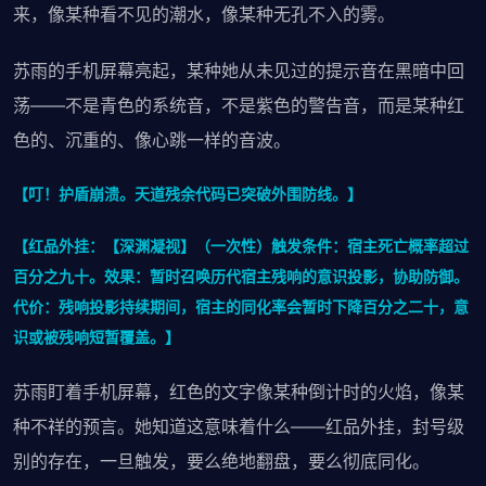
来，像某种看不见的潮水，像某种无孔不入的雾。
苏雨的手机屏幕亮起，某种她从未见过的提示音在黑暗中回
荡——不是青色的系统音，不是紫色的警告音，而是某种红
色的、沉重的、像心跳一样的音波。
【叮！护盾崩溃。天道残余代码已突破外围防线。】
【红品外挂：【深渊凝视】（一次性）触发条件：宿主死亡概率超过
百分之九十。效果：暂时召唤历代宿主残响的意识投影，协助防御。
代价：残响投影持续期间，宿主的同化率会暂时下降百分之二十，意
识或被残响短暂覆盖。】
苏雨盯着手机屏幕，红色的文字像某种倒计时的火焰，像某
种不祥的预言。她知道这意味着什么——红品外挂，封号级
别的存在，一旦触发，要么绝地翻盘，要么彻底同化。