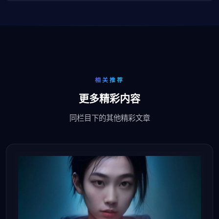
相关推荐
更多精彩内容
同栏目下的其他精彩文章