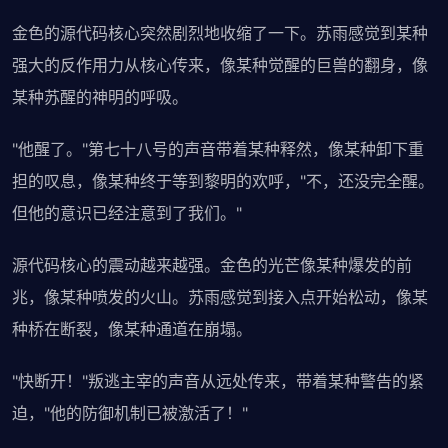
金色的源代码核心突然剧烈地收缩了一下。苏雨感觉到某种
强大的反作用力从核心传来，像某种觉醒的巨兽的翻身，像
某种苏醒的神明的呼吸。
"他醒了。"第七十八号的声音带着某种释然，像某种卸下重
担的叹息，像某种终于等到黎明的欢呼，"不，还没完全醒。
但他的意识已经注意到了我们。"
源代码核心的震动越来越强。金色的光芒像某种爆发的前
兆，像某种喷发的火山。苏雨感觉到接入点开始松动，像某
种桥在断裂，像某种通道在崩塌。
"快断开！"叛逃主宰的声音从远处传来，带着某种警告的紧
迫，"他的防御机制已被激活了！"