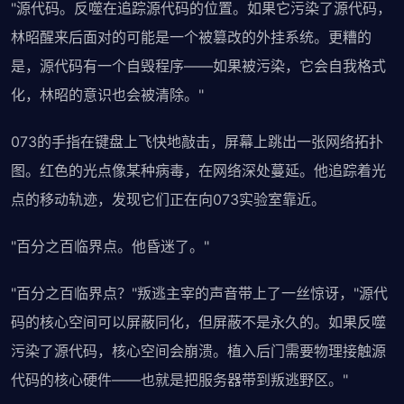
"源代码。反噬在追踪源代码的位置。如果它污染了源代码，
林昭醒来后面对的可能是一个被篡改的外挂系统。更糟的
是，源代码有一个自毁程序——如果被污染，它会自我格式
化，林昭的意识也会被清除。"
073的手指在键盘上飞快地敲击，屏幕上跳出一张网络拓扑
图。红色的光点像某种病毒，在网络深处蔓延。他追踪着光
点的移动轨迹，发现它们正在向073实验室靠近。
"百分之百临界点。他昏迷了。"
"百分之百临界点？"叛逃主宰的声音带上了一丝惊讶，"源代
码的核心空间可以屏蔽同化，但屏蔽不是永久的。如果反噬
污染了源代码，核心空间会崩溃。植入后门需要物理接触源
代码的核心硬件——也就是把服务器带到叛逃野区。"