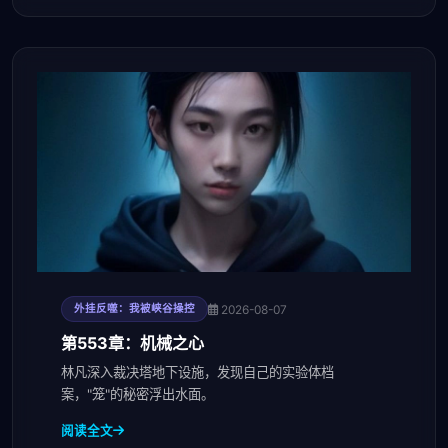
2026-08-07
外挂反噬：我被峡谷操控
第553章：机械之心
林凡深入裁决塔地下设施，发现自己的实验体档
案，"笼"的秘密浮出水面。
阅读全文