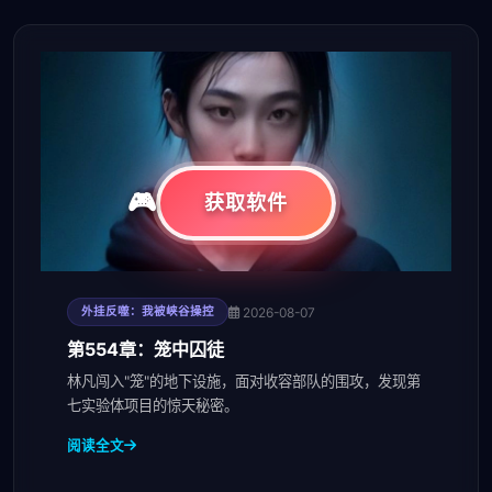
获取软件
2026-08-07
外挂反噬：我被峡谷操控
第554章：笼中囚徒
林凡闯入"笼"的地下设施，面对收容部队的围攻，发现第
七实验体项目的惊天秘密。
阅读全文