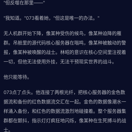
"但反噬在那里——"
"我知道。"073看着她，"但这是唯一的办法。"
无人机群开始下降，像某种受伤的候鸟，像某种迫降的雁
群。吊舱里的源代码核心服务器在嗡鸣，像某种被触动的警
报，像某种被唤醒的战士。林昭的意识在核心空间里注视着
一切，但他无法使用外挂，无法干预现实世界的战斗。
他只能等待。
073点了点头。他连接了两根光纤，把核心服务器的金色数
据流和备份的红色数据流交汇在一起。金色的数据像潮水一
样涌入备份，和红色的数据流激烈地碰撞着。整个服务器集
群都在颤抖，指示灯灯疯狂地闪烁，像某种在生死搏斗的战
士。