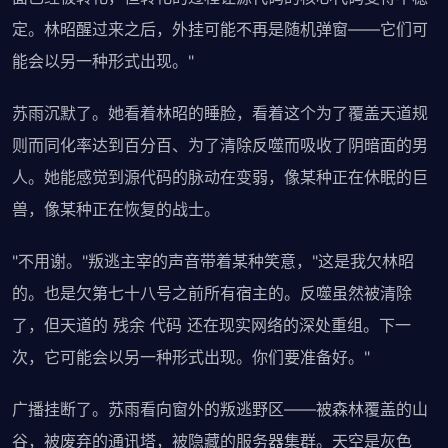
定。林昭醒过来之后，外挂可能不再是随机弹窗——它们可
能会以另一种形式出现。"
苏雨沉默了。她看着林昭的睡脸，看着这个为了覆盖天道规
则而同化率达到百分百、为了清除反噬而吸收了阴暗面的男
人。她能感觉到源代码的脉动在变弱，像某种正在休眠的巨
兽，像某种正在恢复的战士。
"不用谢。"叛逃主宰的声音带着某种笑意，"这是我欠林昭
的。也是欠第七十八号之前所有宿主的。反噬虽然被清除
了，但天道的 残余 代码 还在现实网络的深处重组。下一
次，它可能会以另一种形式出现。你们要准备好。"
广播挂断了。苏雨看向窗外的叛逃野区——被森林覆盖的山
谷，被废弃的通讯塔，被隐藏的服务器集群。天空是灰色