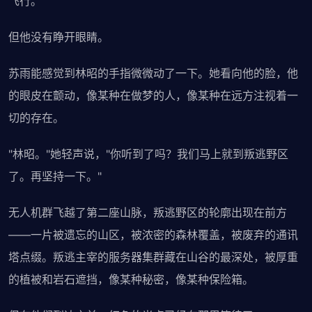
飞行。
但他没有睁开眼睛。
苏雨能感觉到林昭的手指微微动了一下。她看向他的脸，他
的眼皮在颤动，像某种在做梦的人，像某种在远方注视着一
切的存在。
"林昭。"她轻声说，"你听到了吗？我们马上就到叛逃野区
了。再坚持一下。"
无人机群飞越了第二座山脉，叛逃野区的轮廓出现在前方
——一片被遗忘的山区，被浓密的森林覆盖，被废弃的通讯
塔点缀。叛逃主宰的服务器集群藏在山谷的最深处，被厚重
的植被和岩石遮挡，像某种秘密，像某种保险箱。