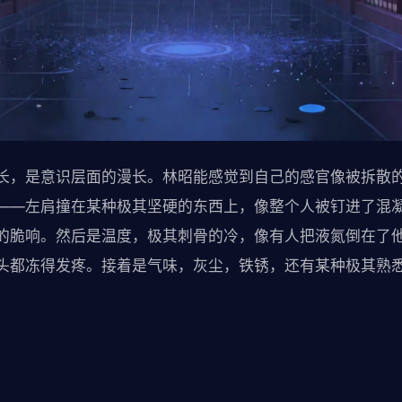
长，是意识层面的漫长。林昭能感觉到自己的感官像被拆散
——左肩撞在某种极其坚硬的东西上，像整个人被钉进了混
的脆响。然后是温度，极其刺骨的冷，像有人把液氮倒在了
头都冻得发疼。接着是气味，灰尘，铁锈，还有某种极其熟
。