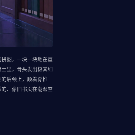
的拼图，一块一块地在重
凝土里。骨头发出极其细
他的后颈上，顺着脊椎一
悉的、像旧书页在潮湿空