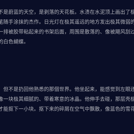
不是蔚蓝的天空，是剥落的天花板。水渍在水泥顶上画出了
笔随手涂抹的杰作。日光灯在极其遥远的地方发出极其微弱
一排被胶带粘起来的书架后面，周围是散落的、像被飓风刮
的白色蝴蝶。
，但不是扔回他熟悉的那個世界。他坐起来，能感觉到左眼
像一块极其细腻的、带着寒意的冰晶。他伸手去碰，那层壳
才能抠下一小块。抠下来的碎屑在空气中飘散，像蓝色的雪