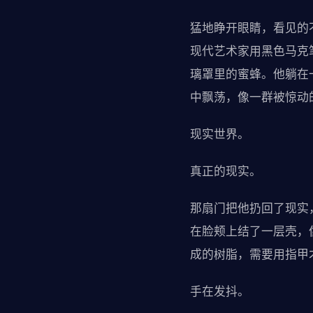
猛地睁开眼睛，看见的
现代艺术家用黑色马克
璃罩里的蜜蜂。他躺在
中飘荡，像一群被惊动
现实世界。
真正的现实。
那扇门把他扔回了现实
在脸颊上结了一层壳，
成的树脂，需要用指甲
手在发抖。