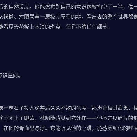
后的自然反应。他能感觉到自己的意识像被掏空了一半，像
忆模糊。左眼蒙着一层极其厚重的雾，看出去的整个世界都
能看见天花板上水渍的斑点，但看不清任何细节。
意识里问。
像一颗石子投入深井后久久不散的余震。那声音极其疲惫，
终于闭上了眼睛。林昭能感觉到它还在——但不是以碎片的
，在他的骨血里漂浮。它能听见他的心跳，能感觉到他的呼