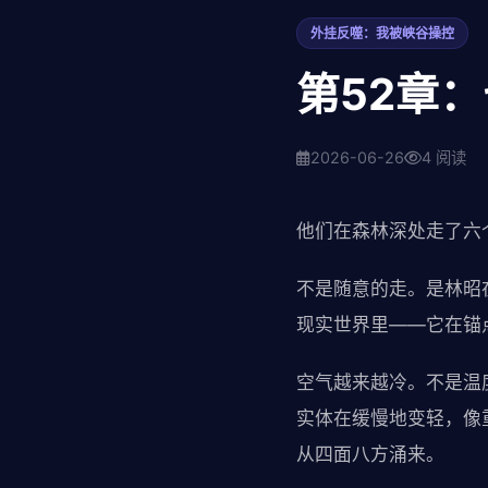
外挂反噬：我被峡谷操控
第52章
2026-06-26
4 阅读
他们在森林深处走了六
不是随意的走。是林昭
现实世界里——它在锚
空气越来越冷。不是温
实体在缓慢地变轻，像
从四面八方涌来。