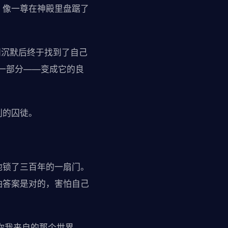
，像一尊在神殿里盘踞了
间沉默后终于找到了自己
一部分——变成它的良
判的囚徒。
他锁了三百年的一扇门。
怕答案是对的，害怕自己
你我来自的那个世界