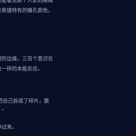
他能看见那个人影的眼睛
些英雄特有的瞳孔颜色。
眼的边缘。三百个意识在
敌一样的本能反应。
把自己拆成了碎片，散
"
伸过来。