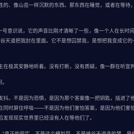
性的、像山岳一样沉默的东西。那东西在睡觉，或者在等待
零一号意识说，它的声音比刚才清晰了一些，像一个人在长时
峡谷天道把我封在里面。它不是想囚禁我，是想把我变成它的
主在极其安静地听着。没有打断，没有质疑，像一群在听宣
问。
发抖。不是因为恐惧，是因为那个答案像一把钥匙，插进了
在同时屏住呼吸——不是因为他们害怕答案，是因为他们害
后发现现实世界里已经没有人在等他们了。
说，"真正的现实。不是这个模拟层，不是峡谷天道造的梦，是