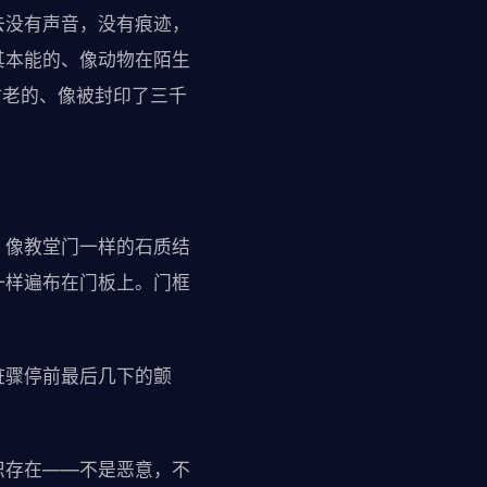
去没有声音，没有痕迹，
其本能的、像动物在陌生
古老的、像被封印了三千
、像教堂门一样的石质结
一样遍布在门板上。门框
脏骤停前最后几下的颤
识存在——不是恶意，不