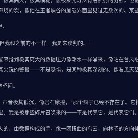
。极其高大，极其模糊，像被聚光灯从背后照射的剪影。但
燃烧的炭，像他在王者峡谷的加载界面里见过无数次的、某
说。
"但我和之前的不一样。我是来谈判的。"
能感觉到极其庞大的数据压力像潮水一样涌来，像站在台风
其尖锐的警报——不是恐惧，是某种极其深刻的、像看见天
林昭问。
了，声音极其低沉，像岩石摩擦，"那个疯子已经不存在了。它
里。我是被那些碎片召唤来的——不是代表它，是代表它们。
大的、由数据构成的手，像一团扭曲的乌云，向林昭的方向