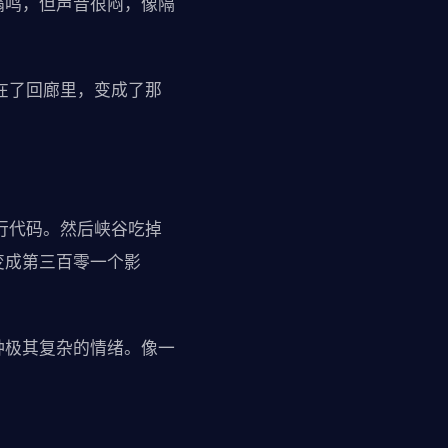
嗡鸣，但声音很闷，像隔
在了回廊里，变成了那
行代码。然后峡谷吃掉
变成第三百零一个影
种极其复杂的情绪。像一