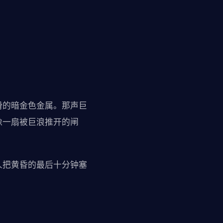
滑的暗金色金属。那声巨
像一扇被巨浪推开的闸
人把黄昏的最后十分钟塞