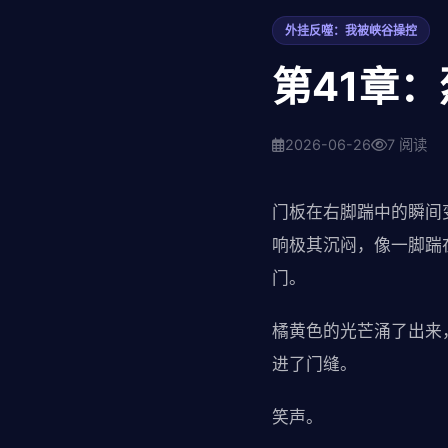
外挂反噬：我被峡谷操控
第41章
2026-06-26
7 阅读
门板在右脚踹中的瞬间
响极其沉闷，像一脚踹
门。
橘黄色的光芒涌了出来
进了门缝。
笑声。