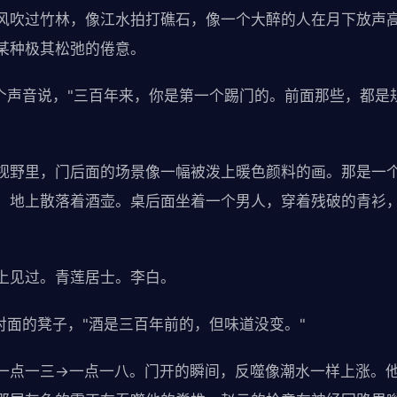
风吹过竹林，像江水拍打礁石，像一个大醉的人在月下放声
某种极其松弛的倦意。
一个声音说，"三百年来，你是第一个踢门的。前面那些，都是
"
视野里，门后面的场景像一幅被泼上暖色颜料的画。那是一
，地上散落着酒壶。桌后面坐着一个男人，穿着残破的青衫
上见过。青莲居士。李白。
对面的凳子，"酒是三百年前的，但味道没变。"
一点一三→一点一八。门开的瞬间，反噬像潮水一样上涨。