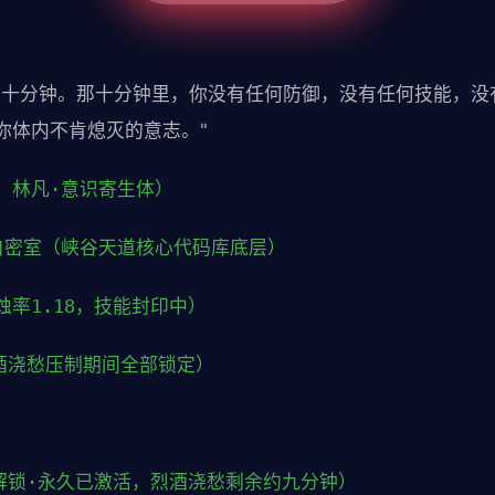
要十分钟。那十分钟里，你没有任何防御，没有任何技能，没
你体内不肯熄灭的意志。"
：林凡·意识寄生体）
白密室（峡谷天道核心代码库底层）
率1.18，技能封印中）
烈酒浇愁压制期间全部锁定）
印解锁·永久已激活，烈酒浇愁剩余约九分钟）