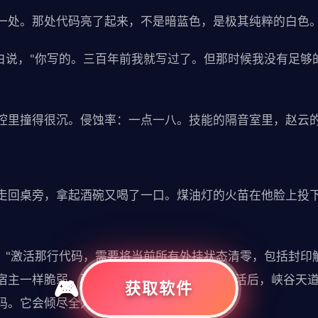
一处。那处代码亮了起来，不是暗蓝色，是极其纯粹的白色
李白说，"你写的。三百年前我就写过了。但那时候我没有足够
腔里撞得很沉。侵蚀率：一点一八。技能的隔音室里，赵云
走回桌旁，拿起酒碗又喝了一口。煤油灯的火苗在他脸上投
说，"激活那行代码，需要将当前所有外挂状态清零，包括封印
宿主一样脆弱。而且——"他顿了顿，"代码激活后，峡谷天
获取软件
码。它会倾尽全力来摧毁你。"