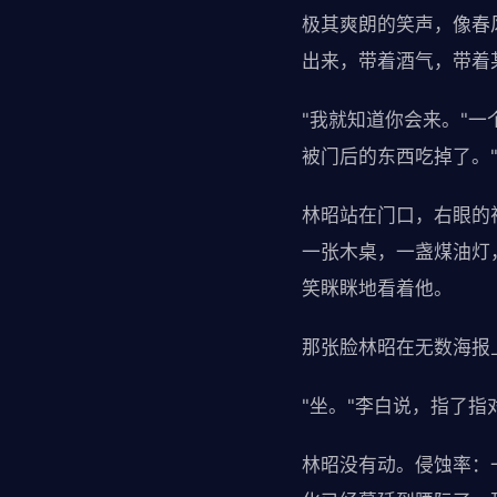
极其爽朗的笑声，像春
出来，带着酒气，带着
"我就知道你会来。"
被门后的东西吃掉了。
林昭站在门口，右眼的
一张木桌，一盏煤油灯
笑眯眯地看着他。
那张脸林昭在无数海报
"坐。"李白说，指了指
林昭没有动。侵蚀率：