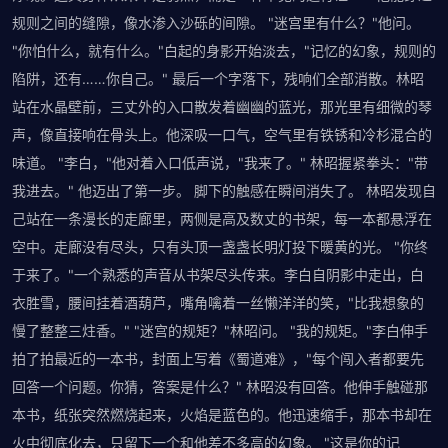
规则之间的缝隙，像水渗入沙砾的间隙。 "迷宫里有什么？"他问。
"你怕什么，就有什么。"白起的身影开始淡去，"记忆的幻象，规则的
陷阱，还有……你自己。" 最后一个字落下，残响们全部消散。林昭
站在水晶壁前，三丈外的入口散发着幽幽的蓝光，那光里有细微的琴
声，像直接响在骨头上。他深吸一口气，空气里有铁锈和冷杉混合的
味道。 "李白，"他对着入口低声说，"我来了。" 林昭握紧拳头："带
我进去。" 他迈出了第一步。 脚下的触感在瞬间消失了。 林昭发现自
己站在一条漫长的走廊里，两侧是高及数丈的书架，每一本都悬浮在
空中。走廊没有尽头，只有头顶一盏盏长明灯投下暖黄的光。 "你终
于来了。"一个熟悉的声音从书架尽头传来。李白自阴影中走出，白
衣胜雪，腰间挂着酒葫芦，嘴角噙着一丝懒洋洋的笑，"比我想象的
慢了整整三炷香。" "迷宫的规矩？"林昭问。 "我的规矩。"李白伸手
拍了拍最近的一本书，封面上写着《蜀道难》，"每个闯入者都要先
回答一个问题。你猜，答案是什么？" 林昭没有回答。他伸手触碰那
本书，纸张突然燃烧起来，火焰是蓝色的。他迅速缩手，那本书却在
火中彻底化去，只留下一个和他差不多高的幻象。 "这是你的记