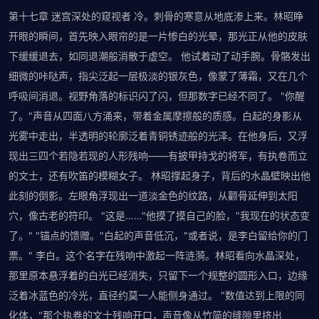
第十七章 迷宫深处的窥视者 冷。刺骨的寒意从地底渗上来。林昭睁
开眼的瞬间，首先映入眼帘的是一片惨白的光晕，那光正从他的皮肤
下缓缓退去，如同退潮般消散于虚空。 他试着动了动手腕。骨骼发出
细微的咔哒声，指尖泛起一层极淡的银灰色，像蒙了薄霜，又在几个
呼吸间消退。视野角落的标识闪了闪，但那数字已经不同了。 "你醒
了。"声音从四面八方涌来，带着金属摩擦般的质感。白起的身影从
光雾中走出，半透明的轮廓泛着青铜锈迹般的光泽。在他身后，又浮
现出三四个若隐若现的人形残响——有披甲持戈的将军，有执卷而立
的文士，还有吹笛的模糊女子。 林昭撑起身子，背后的水晶壁映出他
此刻的倒影。左眼角浮现出一道淡金色的纹路，从颧骨延伸到太阳
穴，像古老的符印。 "这是……"他摸了摸自己的脸，"我现在的状态变
了。" "锚点的馈赠。"白起的声音低沉，"或者说，是李白留给你的门
票。" 李白。这个名字在残响中激起一阵涟漪。林昭看向水晶深处，
那里原本悬浮着的白光已经消失，只留下一个规整的圆形入口，边缘
泛着冰蓝色的冷光，直径约莫一人能侧身通过。 "数值达到上限的同
化体，"那个执卷的文士残响开口，声音像从竹简的缝隙里挤出