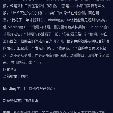
颤，像是某种巨兽在睡梦中的呼吸。 "那是……"林昭的声音有些发
紧。 "峡谷天道的核心裂口。"李白的幻象站在他身侧，面色凝
重，"我花了十年才找到它。 binding度100让我能看见规则的结构，
但 binding度1……"他看向林昭，目光里带着某种期待，" binding度1
才能穿过它。" 林昭的心跳漏了一拍。"你能看见裂口？"他问。李白
没有回答，但那空洞深处的目光闪了闪。银灰色的纹路从四肢百骸涌
向眉心，汇聚成一个发光的印记。 "找到我。"李白的声音再次响起，
这一次不是从身后，而是从那空洞的深处，透过裂口，清晰地传了过
来。 林昭向前迈出了一步。
同化系统
当前宿主：
林昭
binding度：
1（特殊权限已激活）
新获得状态：
锚点共鸣
警告：
检测到规则裂口，第三方规则体介入将触发不可逆同化序列