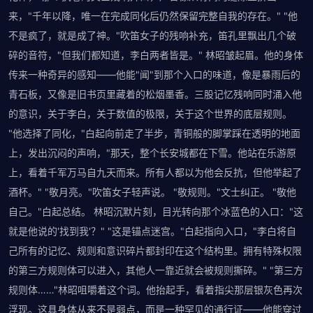
来，"千年以降，唯一在完成同化后仍然保留完整自我的存在。" "他
不是疯了，就是成了神。"吹笛女子的残响补充，笛孔里飘出几个破
碎的音符，"但我们都知道，李白两者皆是。" 林昭皱起眉。他的身体
传来一种奇异的感知——他能"闻"到那个入口的味道，像是暴雨后的
青石板，又像是旧书页里藏着的松烟墨香。三股记忆残响同时涌入他
的意识，关于李白，关于数值的极限，关于这个世界的底层规则。
"他选择了同化，"白起向前走了半步，青铜般的脚掌踩在透明的地面
上，发出沉闷的声响，"那天，整个长安城都在下雪。他站在乐游原
上，看着千军万马自九天而来。所有人都以为他会反抗，但他举起了
酒杯。" "敬月亮。"吹笛女子轻声说。 "敬规则。"文士纠正。 "敬他
自己。"白起总结。 林昭沉默片刻，目光转向那个冰蓝色的入口："这
就是他说的'找到我'？" "这是锚点迷宫。"白起指向入口，"李白将自
己所有的记忆、规则和意识碎片都封印在这个结构里。拥有特殊权限
的第三方规则体可以进入，其他人一靠近就会被规则撕碎。" "第三方
规则体……"林昭咀嚼着这个词。他抬起手，看着指尖那层银灰色再次
浮现。这具身体从来不是弱点，而是一种罕见的通行证——他能穿过