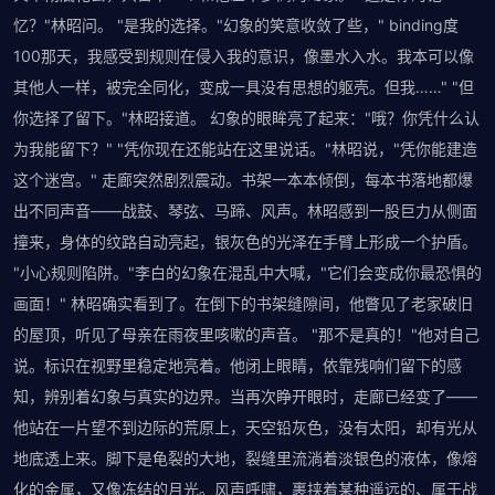
忆？"林昭问。 "是我的选择。"幻象的笑意收敛了些，" binding度
100那天，我感受到规则在侵入我的意识，像墨水入水。我本可以像
其他人一样，被完全同化，变成一具没有思想的躯壳。但我……" "但
你选择了留下。"林昭接道。 幻象的眼眸亮了起来："哦？你凭什么认
为我能留下？" "凭你现在还能站在这里说话。"林昭说，"凭你能建造
这个迷宫。" 走廊突然剧烈震动。书架一本本倾倒，每本书落地都爆
出不同声音——战鼓、琴弦、马蹄、风声。林昭感到一股巨力从侧面
撞来，身体的纹路自动亮起，银灰色的光泽在手臂上形成一个护盾。
"小心规则陷阱。"李白的幻象在混乱中大喊，"它们会变成你最恐惧的
画面！" 林昭确实看到了。在倒下的书架缝隙间，他瞥见了老家破旧
的屋顶，听见了母亲在雨夜里咳嗽的声音。 "那不是真的！"他对自己
说。标识在视野里稳定地亮着。他闭上眼睛，依靠残响们留下的感
知，辨别着幻象与真实的边界。当再次睁开眼时，走廊已经变了——
他站在一片望不到边际的荒原上，天空铅灰色，没有太阳，却有光从
地底透上来。脚下是龟裂的大地，裂缝里流淌着淡银色的液体，像熔
化的金属，又像冻结的月光。风声呼啸，裹挟着某种遥远的、属于战