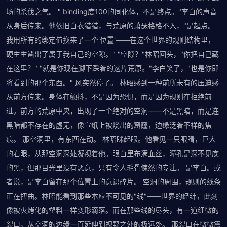
场的杀伐之气。 " binding度100的同化体，不是终点。"李白的声音
从身后传来。他依旧白衣猎猎，与荒原的萧瑟格格不入，"是起点。
我用所有的绑定值换来了一个'位置'——在这个世界的规则结构里，
硬生生凿出了属于我自己的空隙。" "空隙？"林昭回头，"你把自己藏
在这里？" "就是你现在脚下踩着的这片荒原。"李白笑了，"也是你即
将看到的那个东西。" 风突然停了。 林昭感到一种前所未有的压迫感
从前方传来。身体在颤抖，不是因为恐惧，而是因为规则在拒绝前
进。前方的荒原中央，出现了一个绝对的空洞——不是黑暗，而是连
黑暗都不存在的虚无，像宣纸上被烧出的窟窿，边缘泛着不祥的焦
痕。 那空洞里，有东西在动。 林昭眯起眼。他看见一只眼睛，巨大
的右眼，从那空洞深处凝视着他。眼白里布满血丝，瞳孔是深不见底
的黑，但那目光里没有恶意，只有令人毛骨悚然的专注。 是李白。或
者说，是李白留在那个位置上的意识碎片。 空洞的周围，规则的线条
正在扭曲。林昭能看到那些本应不可见的"线"——世界的经纬，此刻
像被火烤化的塑料一样变形滴落。而在那些线的尽头，有一道细微的
裂口，从空洞的边缘一直延伸到视野之外的极远处。 那裂口在微微震