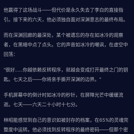
他赢得了这场战斗——但代价是永久失去了李白的直接指
引。接下来的六天，他必须独自面对深渊意志的最终布局。
而在深渊回廊的最深处，某个被遗忘的存在如冰冷的观察
者，在黑暗中点了点头。它的声音如冰冷的嘲讽，在虚空中
回荡：
"很好……你越依赖反转程序，就越会变成打开最终之门的钥
匙。七天之后——你将亲手撕开深渊的边界。"
手机屏幕中的倒计时如冰冷的秒针，在屏障光芒中缓缓流
逝。七天——六天二十小时十七分。
林昭能感觉到自己的意识如被封存的档案，在65%的灵魂完
整度中运转。他必须找到反转程序的最终密码——但那个密