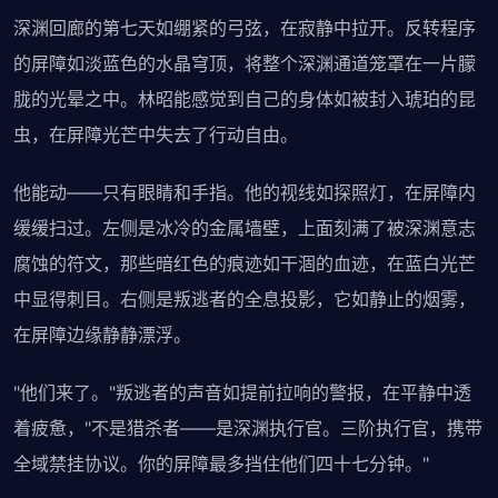
深渊回廊的第七天如绷紧的弓弦，在寂静中拉开。反转程序
的屏障如淡蓝色的水晶穹顶，将整个深渊通道笼罩在一片朦
胧的光晕之中。林昭能感觉到自己的身体如被封入琥珀的昆
虫，在屏障光芒中失去了行动自由。
他能动——只有眼睛和手指。他的视线如探照灯，在屏障内
缓缓扫过。左侧是冰冷的金属墙壁，上面刻满了被深渊意志
腐蚀的符文，那些暗红色的痕迹如干涸的血迹，在蓝白光芒
中显得刺目。右侧是叛逃者的全息投影，它如静止的烟雾，
在屏障边缘静静漂浮。
"他们来了。"叛逃者的声音如提前拉响的警报，在平静中透
着疲惫，"不是猎杀者——是深渊执行官。三阶执行官，携带
全域禁挂协议。你的屏障最多挡住他们四十七分钟。"