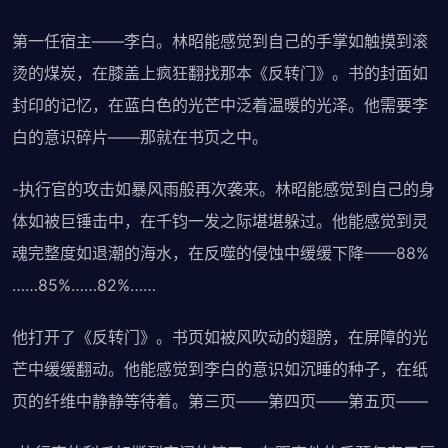
第一任宿主——李白。林昭能感觉到自己的手掌如触摸到滚
烫的煤炭，在膝盖上疯狂翻找那本《反转门》。书的封面如
封印的记忆，在蓝白色的光芒中泛着温暖的光泽。他需要李
白的意识碎片——那就在书页之中。
-执行官的攻击如暴风雨般再次袭来。林昭能感觉到自己的身
体如被巨锤击中，在千钧一发之际堪堪躲过。他能感觉到灵
魂完整度如退潮的海水，在反噬的侵蚀中缓缓下降——88%
……85%……82%……
他打开了《反转门》。书页如被风吹动的翅膀，在屏障的光
芒中缓缓翻动。他能感觉到李白的意识如沉睡的种子，在纸
页的纤维中静静等待着。第三页——第四页——第五页——