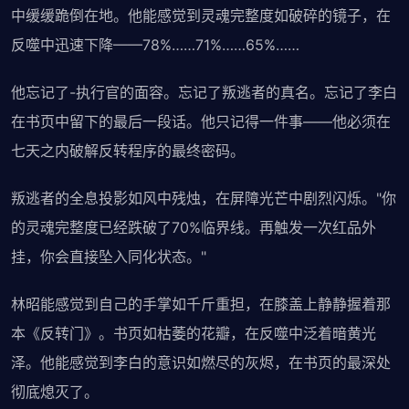
中缓缓跪倒在地。他能感觉到灵魂完整度如破碎的镜子，在
反噬中迅速下降——78%……71%……65%……
他忘记了-执行官的面容。忘记了叛逃者的真名。忘记了李白
在书页中留下的最后一段话。他只记得一件事——他必须在
七天之内破解反转程序的最终密码。
叛逃者的全息投影如风中残烛，在屏障光芒中剧烈闪烁。"你
的灵魂完整度已经跌破了70%临界线。再触发一次红品外
挂，你会直接坠入同化状态。"
林昭能感觉到自己的手掌如千斤重担，在膝盖上静静握着那
本《反转门》。书页如枯萎的花瓣，在反噬中泛着暗黄光
泽。他能感觉到李白的意识如燃尽的灰烬，在书页的最深处
彻底熄灭了。