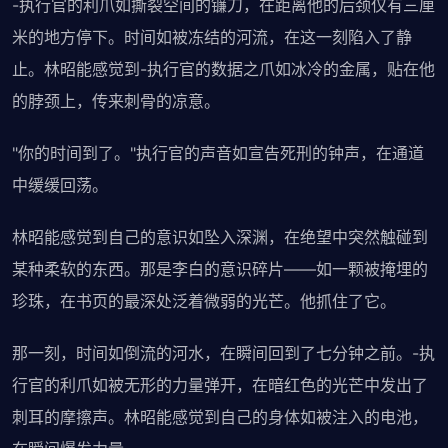
-执行官的利爪如撕裂空间的镰刀，在距离他的后颈仅有三厘
米的地方停下。时间如被冻结的河流，在这一刻陷入了静
止。林昭能感觉到-执行官的数据之爪如冰冷的金属，贴在他
的脖颈上，传来刺骨的凉意。
"你的时间到了。"执行官的声音如宣告死刑的钟声，在通道
中缓缓回荡。
林昭能感觉到自己的意识如坠入深渊，在绝望中突然触碰到
某种柔软的东西。那是李白的意识碎片——如一颗被掩埋的
珍珠，在书页的最深处泛着微弱的光芒。他抓住了它。
那一刻，时间如倒流的河水，在瞬间回到了七分钟之前。-执
行官的利爪如被无形的力量弹开，在暗红色的光芒中发出了
刺耳的摩擦声。林昭能感觉到自己的身体如被注入的电池，