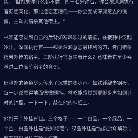
实，"但如果你什么都不做，四十七分钟后，你会被深渊执行
官彻底同化。那比遗忘更糟糕——你会变成深渊意志的傀
儡，主动去猎杀其他宿主。"
林昭能感觉到自己的后背如寒风吹过的墙壁，在寂静中泛起
冷汗。深渊执行官——那是深渊意志最锋利的刀，专门猎杀
携带外挂的宿主。三阶执行官意味着什么？意味着它至少吞
噬过三位高阶宿主的意识。
屏障外的通道尽头传来了沉重的脚步声。如铁锤敲击钢板，
每一步都震得地面微微颤抖。林昭能感觉到那脚步声如倒计
时的钟摆，一下一下，敲在他的神经上。
他打开了外挂背包。三个格子——一个白品，一个绿品，一
个空。白品外挂是"感知增强"，绿品外挂是"技能封印解除"。