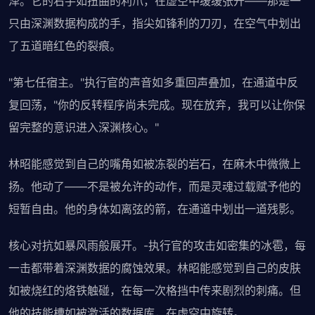
泽。它的右手如扭曲的利爪，在虚空中缓缓张开——那是一
只由深渊数据构成的手，指尖如锋利的刀刃，在空气中划出
了五道暗红色的裂痕。
"第七任宿主。"执行官的声音如多重回声叠加，在通道中反
复回荡，"你的反转程序尚未完成。现在放弃，我可以让你保
留完整的意识进入深渊核心。"
林昭能感觉到自己的嘴角如被冻裂的岩石，在麻木中微微上
扬。他动了——不是被允许的动作，而是灵魂过载赋予他的
短暂自由。他的身体如离弦的箭，在通道中划出一道残影。
核心对抗如暴风雨般展开。-执行官的攻击如密集的冰雹，每
一击都带着深渊数据的腐蚀效果。林昭能感觉到自己的皮肤
如被烧红的烙铁触碰，在每一次格挡中传来剧烈的刺痛。但
他的技能槽如被激活的数据库，在虚空中旋转。