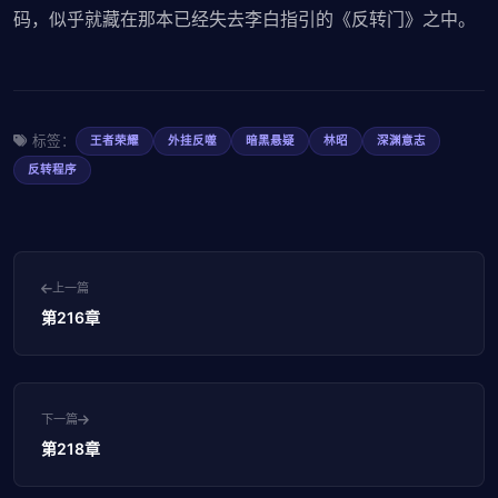
码，似乎就藏在那本已经失去李白指引的《反转门》之中。
标签：
王者荣耀
外挂反噬
暗黑悬疑
林昭
深渊意志
反转程序
上一篇
第216章
下一篇
第218章