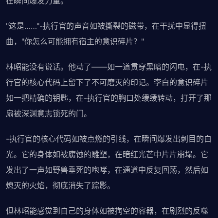
在瞬间爆发力量。
"这是……"-执行官的声音如被撕裂的磁带，在干扰中显得扭
曲，"你怎么可能拥有宿主的意识碎片？"
林昭能没有说话。他动了——如一道贯穿黑暗的闪电，在-执
行官的核心代码上留下了不可磨灭的印记。李白的意识碎片
如一把精确的钥匙，在-执行官的胸口处缓缓转动，打开了那
扇被深渊意志锁死的门。
-执行官的核心代码如被点燃的引线，在瞬间爆发出刺目的白
光。它的身体如被腐蚀的雕塑，在暗红光芒中片片崩塌。它
发出了一声如野兽垂死的咆哮，在通道中反复回荡，然后如
熄灭的火焰，彻底消失了踪影。
但林昭能感觉到自己的身体如被掏空的容器，在剧烈的反噬