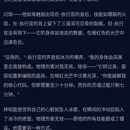
闪现——他如鬼魅般出现在-执行官的身后，技能如爆裂的火
焰，在-执行官的背上留下了三道深可见骨的裂痕。但-执行
官没有倒下——它的身体如液态的数据，在暗红色的光芒中
迅速愈合。
"没用的。"-执行官的声音如冰冷的嘲弄，"我的身体由深渊
意志直接构成。物理伤害对我无效。除非——"它转过身，面
容如重新编程的面具，在暗红光芒中泛着光泽，"你能破解我
的核心代码。但那需要至少十分钟。而你的灵魂过载只剩七
分钟。"
林昭能感觉到自己的心脏如坠入冰窟，在瞬间的冲动后陷入
了冰冷的绝望。物理伤害无效——那他的所有技能都成了摆
设。他需要另一种方式。