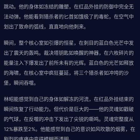
跳动。他的身体如冻结的雕塑，在红品外挂的防御中完全无
法动弹。他能看到猎杀者的匕首如饿极了的毒蛇，在空气中
划出了致命的弧线，直直地向他刺来。
瞬间，整个核心室如引爆的恒星，在刺目的蓝白色光芒中发
出了震天的轰鸣。裁决塔钥匙如唤醒的神器，在六枚碎片的
能量注入下爆发出了前所未有的光辉。蓝白色的光芒如释放
的海啸，在核心室中疯狂蔓延，将三个猎杀者如冲垮的沙
堡，瞬间吞噬。
林昭能感觉到自己的身体如解冻的河流，在红品外挂结束的
瞬间恢复了行动能力。但代价是巨大的——他的灵魂如戳破
的气球，在反噬的冲击下发出了尖锐的嘶鸣。灵魂完整度从
12%暴跌至2%。他能感觉到自己的意识如风吹散的烟雾，在
剧烈的疼痛中变得模糊而透明。