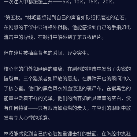
一次注入中都缓缓上升——5%，10%，15%，20%。
"第五枚。"林昭能感觉到自己的声音如砂纸打磨过的岩石，
在剧烈的干涩中显得格外粗粝。他能感觉到自己的手指如电
流击中的导线，在颤抖中触碰到了第五枚碎片。
但在碎片被抽离背包的瞬间，异变突生。
核心室的门外如砸碎的玻璃，在剧烈的撞击中发出了尖锐的
破裂声。三个猎杀者如释放的恶鬼，在屏障开启的瞬间冲入
了核心室。他们的黑色风衣如血浸透的裹尸布，在紫黑色的
能量中泛着不祥的光泽。他们的面容如面具遮盖的空白，没
有任何特征——只有眼睛如点燃的炭火，在空洞的眼眶中散
发着令人心悸的杀意。
林昭能感觉到自己的心脏如重锤击打的鼓面，在胸腔中疯狂