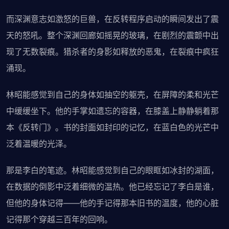
而深渊意志如激怒的巨兽，在反转程序启动的瞬间发出了震
天的怒吼。整个深渊回廊如摇晃的玻璃，在剧烈的震颤中出
现了无数裂痕。猎杀者的身影如释放的恶鬼，在裂痕中疯狂
涌现。
林昭能感觉到自己的身体如抽空的躯壳，在屏障的柔和光芒
中缓缓坐下。他的手掌如遗忘的容器，在膝盖上静静躺着那
本《反转门》。书的封面如封印的记忆，在蓝白色的光芒中
泛着温暖的光泽。
那是李白的笔迹。林昭能感觉到自己的眼眶如冰封的湖面，
在数据的倒影中泛着细微的温热。他已经忘记了李白是谁，
但他的身体记得——他的手记得那本旧书的温度，他的心脏
记得那个穿越三百年的回响。