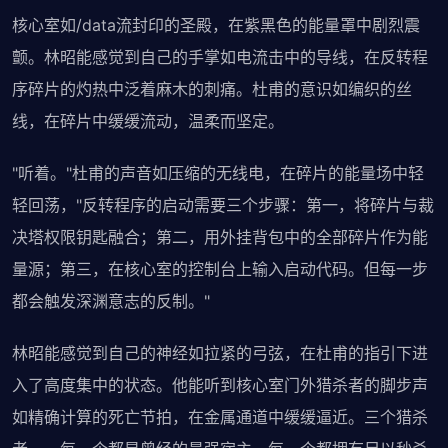
核心室如/data流封印的圣殿，在紫黑色的能量罩中剧烈震
颤。林昭能感觉到自己的手掌如电流击中的导线，在反转程
序碎片的灼热中泛着麻木的刺痛。杜甫的意识如编织的丝
线，在碎片中缓缓流动，温柔而坚定。
"听着。"杜甫的声音如压缩的无线电，在碎片的能量场中轻
轻回荡，"反转程序的启动需要三个步骤：第一，将碎片与裁
决塔权限钥匙融合；第二，用外挂背包中的全部碎片作为能
量源；第三，在核心室的控制台上输入启动代码。但每一步
都会触发深渊意志的反制。"
林昭能感觉到自己的神经如拉紧的弓弦，在杜甫的指引下进
入了高度集中的状态。他能听到核心室门外猎杀者的脚步声
如精确计算的死亡节拍，在金属通道中缓缓逼近。三个猎杀