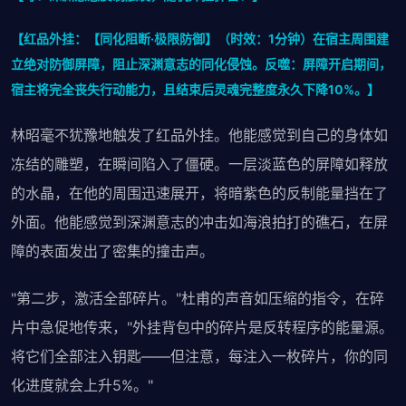
【红品外挂：【同化阻断·极限防御】（时效：1分钟）在宿主周围建
立绝对防御屏障，阻止深渊意志的同化侵蚀。反噬：屏障开启期间，
宿主将完全丧失行动能力，且结束后灵魂完整度永久下降10%。】
林昭毫不犹豫地触发了红品外挂。他能感觉到自己的身体如
冻结的雕塑，在瞬间陷入了僵硬。一层淡蓝色的屏障如释放
的水晶，在他的周围迅速展开，将暗紫色的反制能量挡在了
外面。他能感觉到深渊意志的冲击如海浪拍打的礁石，在屏
障的表面发出了密集的撞击声。
"第二步，激活全部碎片。"杜甫的声音如压缩的指令，在碎
片中急促地传来，"外挂背包中的碎片是反转程序的能量源。
将它们全部注入钥匙——但注意，每注入一枚碎片，你的同
化进度就会上升5%。"