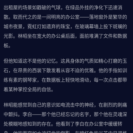
出租屋的场景如戳破的气球，在绿品外挂的净化下迅速消
散。取而代之的是一间明亮的办公室——落地窗外是繁华的
城市夜景，霓虹灯如遗弃的珠宝，在玻璃幕墙上投下斑斓的
光影。林昭坐在宽大的办公桌后面，面前堆满了文件和数据
板。
但他知道这不是他的记忆。这具身体的气质如精心打磨的玉
石，在昂贵的西装下散发着从容不迫的优雅。他的手指如训
练有素的钢琴家，在数据板上轻快地滑动，每一次点击都带
着某种掌控全局的自信。
林昭能感觉到自己的意识如电流击中的神经，在剧烈的刺痛
中颤抖。李白——那个他已经忘记的名字，那个他在灵魂深
处模糊地感知到的存在。他看到了李白在办公室中缓缓转