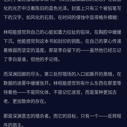
化的光芒中泛着陈旧的蓝色光泽。封面上只有三个被铅笔写
下的汉字，如风化的石刻，在时间的侵蚀中显得格外模糊：
林昭能感觉到自己的心脏如重力拉扯的铅块，在胸腔中缓缓
下沉。他能感觉到这本书如封印的钥匙，在自己的掌心传递
着微弱而坚定的温度。那是李白留下的——虽然他已经忘记
了李白是谁，但他的手记得。
而深渊回廊的尽头，第三处狩猎场的入口如撕开的黑暗，在
数据的迷雾中缓缓张开。林昭能感觉到有什么东西在那里等
待着他——不是同化体，不是记忆迷宫，而是某种更加古
老、更加致命的存在。
那是深渊意志的猎杀者。而它的目标，只有一个——反转程
序的宿主。