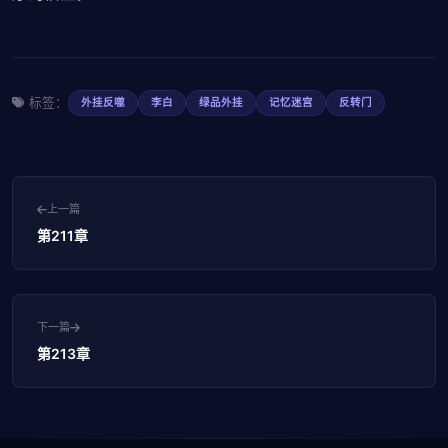
标签：
外挂反噬
李白
绿品外挂
记忆迷宫
反转门
上一篇
第211章
下一篇
第213章