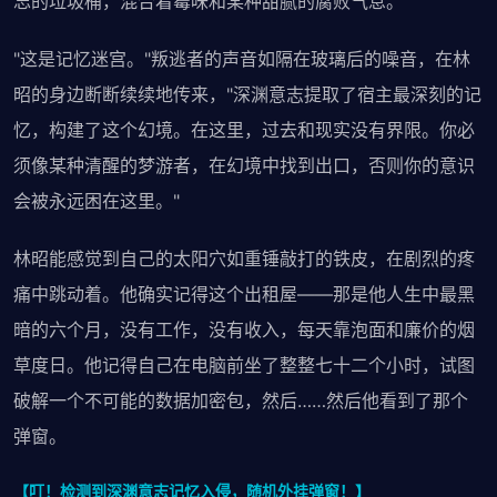
忘的垃圾桶，混合着霉味和某种甜腻的腐败气息。
"这是记忆迷宫。"叛逃者的声音如隔在玻璃后的噪音，在林
昭的身边断断续续地传来，"深渊意志提取了宿主最深刻的记
忆，构建了这个幻境。在这里，过去和现实没有界限。你必
须像某种清醒的梦游者，在幻境中找到出口，否则你的意识
会被永远困在这里。"
林昭能感觉到自己的太阳穴如重锤敲打的铁皮，在剧烈的疼
痛中跳动着。他确实记得这个出租屋——那是他人生中最黑
暗的六个月，没有工作，没有收入，每天靠泡面和廉价的烟
草度日。他记得自己在电脑前坐了整整七十二个小时，试图
破解一个不可能的数据加密包，然后……然后他看到了那个
弹窗。
【叮！检测到深渊意志记忆入侵，随机外挂弹窗！】