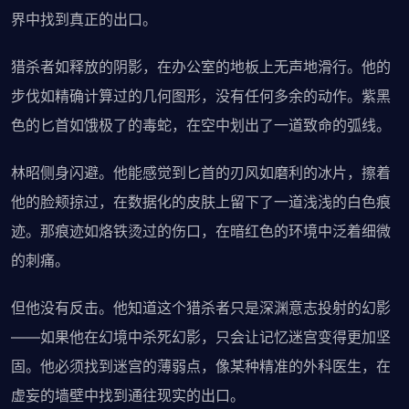
界中找到真正的出口。
猎杀者如释放的阴影，在办公室的地板上无声地滑行。他的
步伐如精确计算过的几何图形，没有任何多余的动作。紫黑
色的匕首如饿极了的毒蛇，在空中划出了一道致命的弧线。
林昭侧身闪避。他能感觉到匕首的刃风如磨利的冰片，擦着
他的脸颊掠过，在数据化的皮肤上留下了一道浅浅的白色痕
迹。那痕迹如烙铁烫过的伤口，在暗红色的环境中泛着细微
的刺痛。
但他没有反击。他知道这个猎杀者只是深渊意志投射的幻影
——如果他在幻境中杀死幻影，只会让记忆迷宫变得更加坚
固。他必须找到迷宫的薄弱点，像某种精准的外科医生，在
虚妄的墙壁中找到通往现实的出口。