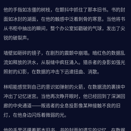
他的手指如冻僵的树枝，在颤抖中抓住了那本旧书。书的封
面如冰封的湖面，在他的触感中泛着刺骨的寒意。当他将书
从书柜中抽出的瞬间，整个办公室如戳破的气球，发出了尖
锐的破裂声。
墙壁如砸碎的镜子，在剧烈的震颤中崩塌。暗红色的数据乱
流如释放的洪水，从裂缝中疯狂涌入。猎杀者的身影如强光
照射的幻影，在数据的冲击下迅速扭曲、消散。
林昭能感觉到自己的意识如弹射的火箭，在数据流的裹挟中
冲出了记忆迷宫。当他再次睁开眼时，他已经回到了深渊回
廊的中央通道——叛逃者的全息投影像某种接触不良的旧
灯，在他身边闪烁着微弱的光。
他的手里还攥着那本旧书。书的封面如遗忘的记忆，在数据