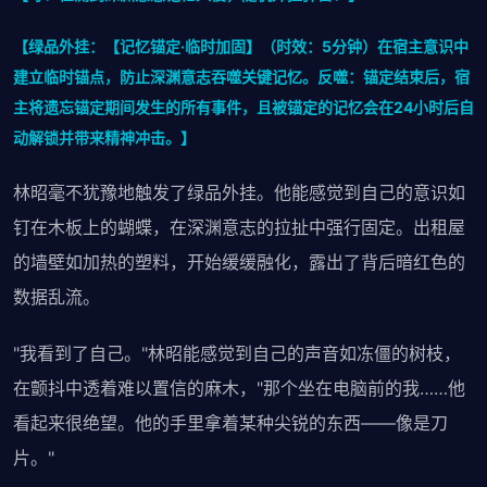
【绿品外挂：【记忆锚定·临时加固】（时效：5分钟）在宿主意识中
建立临时锚点，防止深渊意志吞噬关键记忆。反噬：锚定结束后，宿
主将遗忘锚定期间发生的所有事件，且被锚定的记忆会在24小时后自
动解锁并带来精神冲击。】
林昭毫不犹豫地触发了绿品外挂。他能感觉到自己的意识如
钉在木板上的蝴蝶，在深渊意志的拉扯中强行固定。出租屋
的墙壁如加热的塑料，开始缓缓融化，露出了背后暗红色的
数据乱流。
"我看到了自己。"林昭能感觉到自己的声音如冻僵的树枝，
在颤抖中透着难以置信的麻木，"那个坐在电脑前的我……他
看起来很绝望。他的手里拿着某种尖锐的东西——像是刀
片。"