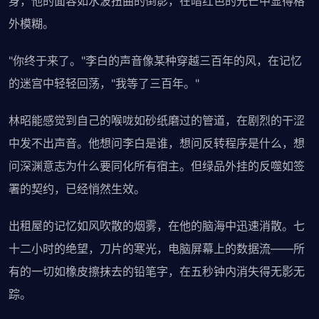
身，他的面容如水波扭曲的倒影，在暗红色的光芒中显得格
外模糊。
"你终于来了。"李白的声音像某种穿越三百年的风，在记忆
的迷宫中轻轻回荡，"我等了三百年。"
林昭能感觉到自己的喉咙如砂纸磨过的管道，在剧烈的干涩
中发不出声音。他想问李白是谁，想问反转程序是什么，想
问深渊意志为什么要同化所有宿主。但绿品外挂的反噬如签
署的契约，已经悄然生效。
出租屋的记忆如风吹散的烟雾，在他的脑海中迅速消散。七
十二小时的绝望，刀片的寒光，电脑屏幕上的数据流——所
有的一切如橡皮擦抹去的铅笔字，在五秒钟内消失得无影无
踪。