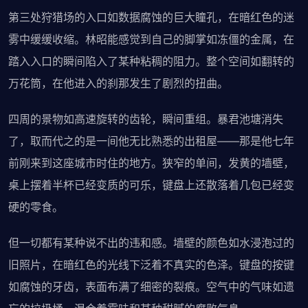
第三处狩猎场的入口如数据腐蚀的巨大瞳孔，在暗红色的迷
雾中缓缓收缩。林昭能感觉到自己的脚掌如冻僵的金属，在
踏入入口的瞬间陷入了某种粘稠的阻力。整个空间如翻转的
万花筒，在他进入的刹那发生了剧烈的扭曲。
四周的景物如高速旋转的齿轮，瞬间重组。暴君池塘消失
了，取而代之的是一间他无比熟悉的出租屋——那是他七年
前刚来到这座城市时住的地方。狭窄的单间，发黄的墙壁，
桌上摆着半杯已经变质的可乐，键盘上还散落着几包已经变
硬的零食。
但一切都有某种说不出的违和感。墙壁的颜色如水浸泡过的
旧照片，在暗红色的光线下泛着不真实的色泽。键盘的按键
如腐蚀的牙齿，表面布满了细密的裂痕。空气中的气味如遗