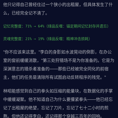
他只记得自己曾经住过一个狭小的出租屋，但具体发生了什
么，已经完全记不清了。
记忆完整度：71% → 64%（绿品反噬：锚定期间记忆封存并遗忘）
灵魂完整度：21% → 19%（绿品反噬：精神冲击损耗）
"你不应该来这里。"李白的身影如水波晃动的倒影，在办公
室的窗前缓缓消散，"第三处狩猎场不是为你准备的。它是为
深渊意志的猎杀者准备的——那些已经被完全同化的前宿
主，他们的任务是清除所有试图启动反转程序的残党。"
林昭能感觉到自己的拳头如压缩的能量块，在数据化的手掌
中缓缓凝聚。他不知道自己为什么要攥紧拳头——他已经忘
记了出租屋的绝望，忘记了刀片，忘记了七十二小时的煎
熬。但他还记得李白，还记得那个穿越三百年的回响。