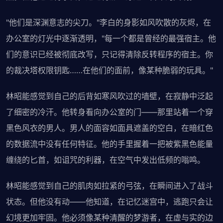
"他们是深渊意志的尖刀。"李白的身影如风吹散的灰烬，在
办公室的灯光中逐渐透明，"每一个都是曾经的最强宿主。他
们的意识已经被彻底改写，只记得清除反转程序的宿主。你
的裁决塔权限钥匙……在他们的面前，像某种脆弱的玩具。"
林昭能感觉到自己的后背如寒风吹过的墙壁，在寂静中泛起
了细密的冷汗。他转身看向办公室的门——那里站着一个穿
黑色风衣的男人。男人的面容如面具遮盖的空白，在暗红色
的数据流中没有任何特征。他的手里握着一把被紫黑色能量
缠绕的匕首，如诅咒的利器，在空气中发出低频的嗡鸣。
林昭能感觉到自己的肌肉如拉紧的弓弦，在瞬间进入了战斗
状态。但他没有动——他知道，在记忆迷宫中，逃跑只会让
幻境更加牢固。他必须像某种清醒的梦游者，在虚与实的边