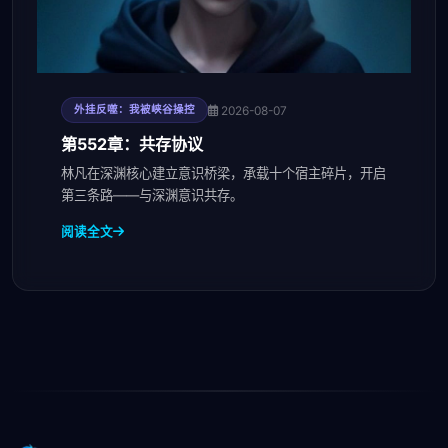
2026-08-07
外挂反噬：我被峡谷操控
第552章：共存协议
林凡在深渊核心建立意识桥梁，承载十个宿主碎片，开启
第三条路——与深渊意识共存。
阅读全文