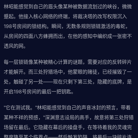
林昭能感觉到自己的眉头像某种被数据流划过的峡谷，微微
蹙起。他接入核心网络的终端，将裁决塔的改写权限沉入
198号房间的锁结构。瞬间，无数条规则锁链激活的毒蛇，
从房间的四面八方蜂拥而出，在他的感知中编织成一张密不
透风的网。
每一层锁链像某种被精心计算的谜题，需要对应的反转碎片
才能解开。而三处狩猎场中，他蒙眼的赌徒，已经摧毁了一
处，触碰了另一处——现在只剩下第三处，隐藏的底牌，是
开启198号房间的最后一把钥匙。
"它在测试我。"林昭能感觉到自己的声音冰封的预言，带着
某种不祥的预感，"深渊意志设局的高手，故意将第三处狩猎
场留在最后。它隐藏在幕后的操盘手，在等待着我的灵魂完
整度降至某个临界点——然后触发陷阱，将最后一块碎片连