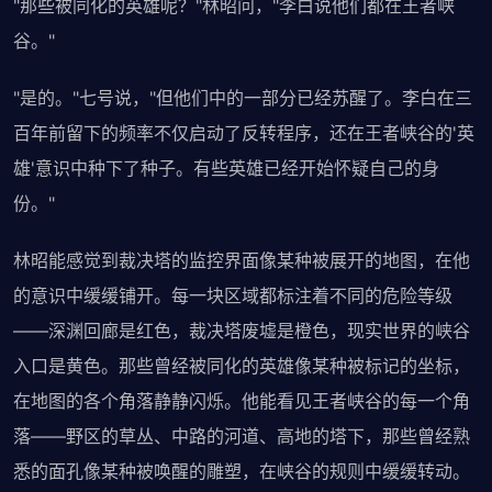
"那些被同化的英雄呢？"林昭问，"李白说他们都在王者峡
谷。"
"是的。"七号说，"但他们中的一部分已经苏醒了。李白在三
百年前留下的频率不仅启动了反转程序，还在王者峡谷的'英
雄'意识中种下了种子。有些英雄已经开始怀疑自己的身
份。"
林昭能感觉到裁决塔的监控界面像某种被展开的地图，在他
的意识中缓缓铺开。每一块区域都标注着不同的危险等级
——深渊回廊是红色，裁决塔废墟是橙色，现实世界的峡谷
入口是黄色。那些曾经被同化的英雄像某种被标记的坐标，
在地图的各个角落静静闪烁。他能看见王者峡谷的每一个角
落——野区的草丛、中路的河道、高地的塔下，那些曾经熟
悉的面孔像某种被唤醒的雕塑，在峡谷的规则中缓缓转动。