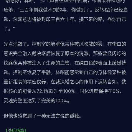
"谢谢你，林昭。"那个声音在虚空中回荡，带着某种释然的
疲倦，"三百年前我做不到的事，你做到了。反转程序已经启
动，深渊意志将被封印三百六十年。接下来的路，靠你自己
了。"
光点消散了。控制室的墙壁像某种被风吹散的雾，在李白的
意识完全融入裁决塔后恢复了原本的清澈。那些曾经闪烁的
纹路像某种被注入了生命的血管，在纯白色的表面上缓缓搏
动。控制室恢复了平静。林昭能感觉到自己的身体像某种被
重新组装的精密仪器，在裁决塔之心的作用下运转自如。数
据核心的能量从72.1%跃升至100%，同化进度保持在0%，
灵魂完整度达到了完美的100%。
但他也感觉到了一种无法言说的孤独。
【战后结算】