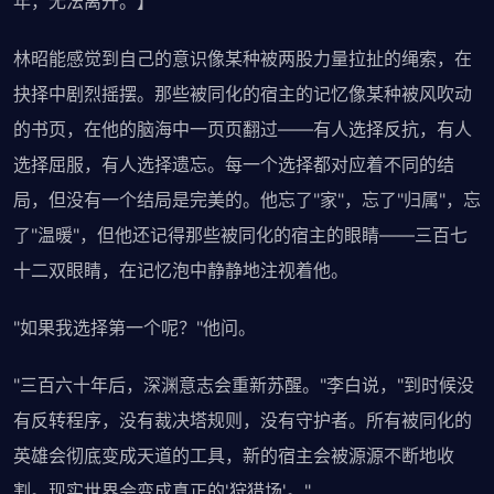
年，无法离开。】
林昭能感觉到自己的意识像某种被两股力量拉扯的绳索，在
抉择中剧烈摇摆。那些被同化的宿主的记忆像某种被风吹动
的书页，在他的脑海中一页页翻过——有人选择反抗，有人
选择屈服，有人选择遗忘。每一个选择都对应着不同的结
局，但没有一个结局是完美的。他忘了"家"，忘了"归属"，忘
了"温暖"，但他还记得那些被同化的宿主的眼睛——三百七
十二双眼睛，在记忆泡中静静地注视着他。
"如果我选择第一个呢？"他问。
"三百六十年后，深渊意志会重新苏醒。"李白说，"到时候没
有反转程序，没有裁决塔规则，没有守护者。所有被同化的
英雄会彻底变成天道的工具，新的宿主会被源源不断地收
割。现实世界会变成真正的'狩猎场'。"