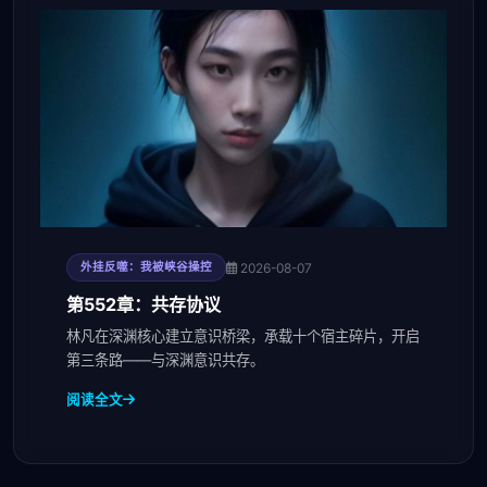
2026-08-07
外挂反噬：我被峡谷操控
第552章：共存协议
林凡在深渊核心建立意识桥梁，承载十个宿主碎片，开启
第三条路——与深渊意识共存。
阅读全文