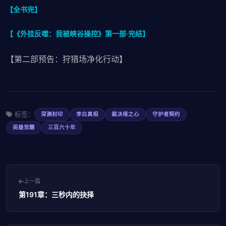
【全书完】
【《外挂反噬：我被峡谷操控》第一部·完结】
【第二部预告：狩猎场净化行动】
标签：
深渊封印
李白真相
裁决塔之心
守护者契约
英雄觉醒
三百六十年
上一篇
第191章：三秒内的抉择