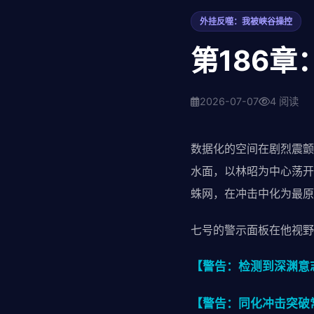
外挂反噬：我被峡谷操控
第186章
2026-07-07
4 阅读
数据化的空间在剧烈震颤
水面，以林昭为中心荡开
蛛网，在冲击中化为最原
七号的警示面板在他视野
【警告：检测到深渊意
【警告：同化冲击突破