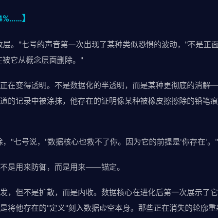
4%……】
收层。"七号的声音第一次出现了某种类似恐惧的波动，"不是正
在被它从概念层面删除。"
正在变得透明。不是数据化的半透明，而是某种更彻底的消解—
道的记录中被涂抹，他存在的证明像某种被橡皮擦擦除的铅笔痕
，"七号说，"数据核心也救不了你。因为它的前提是'你存在'。"
不是用来防御，而是用来——锚定。
发，但不是扩散，而是内收。数据核心在进化后第一次展示了它
是将他存在的"定义"刻入数据虚空本身。那些正在消失的轮廓