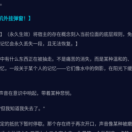
。
机外挂弹窗！】
】（永久生效）将宿主的存在概念刻入当前位面的底层规则，免
记忆会永久丢失一段，且无法恢复。】
中有什么东西正在被抽走。不是痛苦的消失，而是某种温和的、
忆，一段关于某个人的记忆——它们像水中的倒影，在阳光下缓
的声音在意识中响起，带着某种悲悯。
"但我知道我失去了。"
定的抵抗下暂时停歇。那个存在终于再次开口，声音像某种被磨