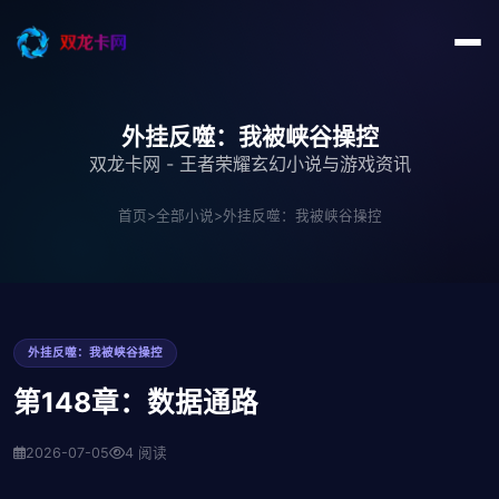
外挂反噬：我被峡谷操控
双龙卡网 - 王者荣耀玄幻小说与游戏资讯
首页
>
全部小说
>
外挂反噬：我被峡谷操控
外挂反噬：我被峡谷操控
第148章：数据通路
2026-07-05
4 阅读