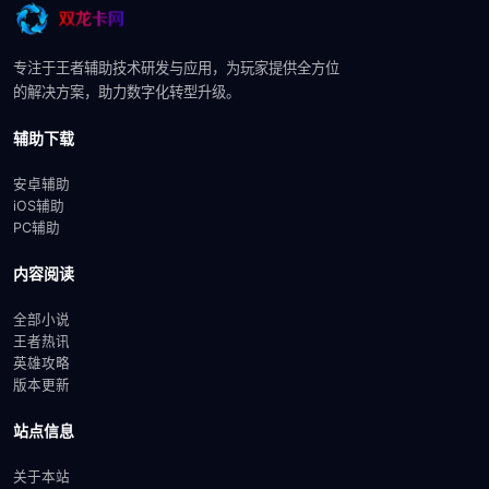
专注于王者辅助技术研发与应用，为玩家提供全方位
的解决方案，助力数字化转型升级。
辅助下载
安卓辅助
iOS辅助
PC辅助
内容阅读
全部小说
王者热讯
英雄攻略
版本更新
站点信息
关于本站