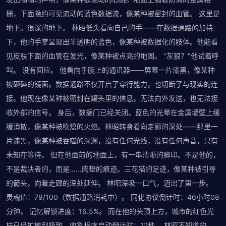
栅，下面隐约可见流动的蓝色数据流，像某种被密封的血管。 这里是
地下。很深的地下。 林昭低头看向自己的手——在数据通路的加持
下，他的手掌呈现出半透明的蓝色，像某种被数据化的肢体。他能看
见皮肤下面的血管在发光，像某种被点亮的地图。 "灰狼？"他试着呼
叫。 没有回应。 他看向手腕上的通讯器——屏幕一片漆黑，像某种
被砸碎的镜面。数据通路不仅开启了穿行能力，也切断了与现实的连
接。他现在像某种被密封在罐头里的信息，无法向外发送，也无法接
收外部的信号。 身后，数据门已经关闭。蓝色的光晕在金属墙壁上缓
缓消散，像某种被吹熄的火焰。林昭转身看向走廊的深处——那里一
片漆黑，像某种被吞噬的深渊，没有任何光线，没有任何声音，只有
未知在等待。 但在他面前的地面上，有一串清晰的脚印。不是他的，
不是裁决者的，而是……肉垫的痕迹。三花猫的足迹，像某种被引导
的箭头，向着走廊的深处延伸。 林昭深吸一口气，迈出了第一步。
灵魂值：79/100（数据通路消耗中）。 同化协议倒计时：46小时08
分钟。 记忆解锁进度：16.5%。 而在他的头顶上方，城市的红色光
柱已经扩散到极致。收割程序启动倒计时：12秒。 林昭不知道的