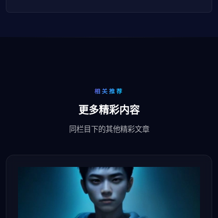
相关推荐
更多精彩内容
同栏目下的其他精彩文章