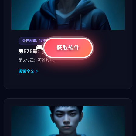
2026-08-09
外挂反噬：我被峡谷操控
获取软件
第575章：英雄残响
第575章：英雄残响。
阅读全文