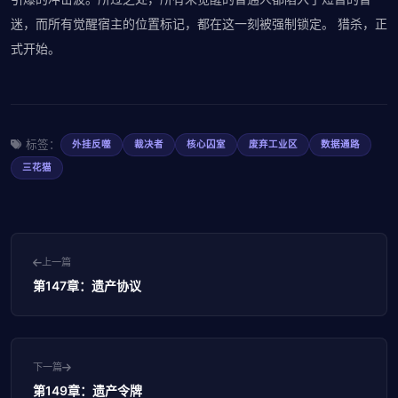
迷，而所有觉醒宿主的位置标记，都在这一刻被强制锁定。 猎杀，正
式开始。
标签：
外挂反噬
裁决者
核心囚室
废弃工业区
数据通路
三花猫
上一篇
第147章：遗产协议
下一篇
第149章：遗产令牌