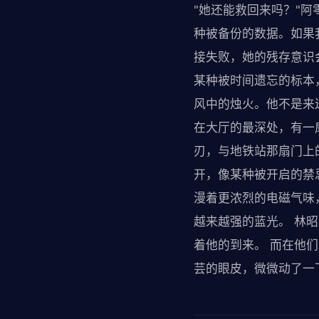
"她还能救回来吗？"
种被备份的数据。如果
接失败，她的残存意识
某种被时间遗忘的标本
风中的烛火。他不是来送
在大厅的最深处，有一
刃，与地铁站那扇门上
开，像某种被开启的禁
漫着更浓烈的电磁气味
越来越强的蓝光。 林
着他的到来。 而在他
芸的眼皮，微微动了一