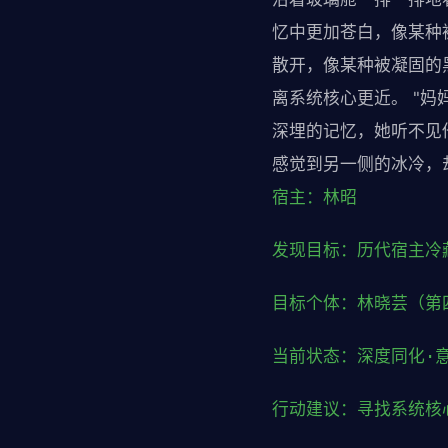
忆中更加苍白，像某种
散开，像某种被凝固的
离系统核心更近。 "
深埋的记忆，她听不见
感觉到另一侧的冰冷，
宿主：林昭
发现目标：历代宿主冷
目标个体：林晓芸（第
当前状态：深度同化·
行动建议：寻找系统核