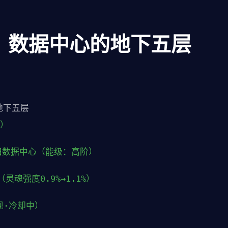
章：数据中心的地下五层
地下五层
2）
旧数据中心（能级：高阶）
魂强度0.9%→1.1%）
现·冷却中）