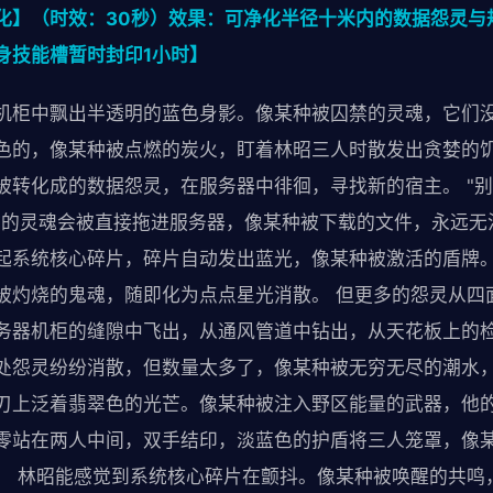
化】（时效：30秒）效果：可净化半径十米内的数据怨灵与
自身技能槽暂时封印1小时】
机柜中飘出半透明的蓝色身影。像某种被囚禁的灵魂，它们
色的，像某种被点燃的炭火，盯着林昭三人时散发出贪婪的
被转化成的数据怨灵，在服务器中徘徊，寻找新的宿主。 "别
你的灵魂会被直接拖进服务器，像某种被下载的文件，永远无法
起系统核心碎片，碎片自动发出蓝光，像某种被激活的盾牌
被灼烧的鬼魂，随即化为点点星光消散。 但更多的怨灵从四
务器机柜的缝隙中飞出，从通风管道中钻出，从天花板上的
处怨灵纷纷消散，但数量太多了，像某种被无穷无尽的潮水，
刃上泛着翡翠色的光芒。像某种被注入野区能量的武器，他
零站在两人中间，双手结印，淡蓝色的护盾将三人笼罩，像
。 林昭能感觉到系统核心碎片在颤抖。像某种被唤醒的共鸣