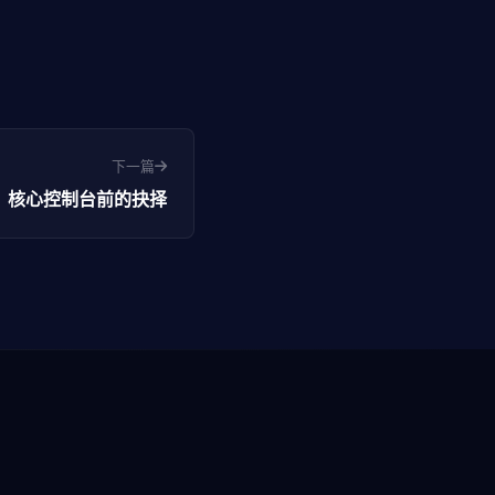
下一篇
章：核心控制台前的抉择