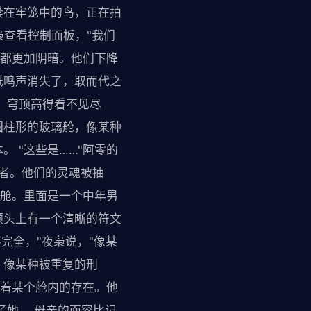
禁在牢笼中的鸟，正在拍
枭查看控制面板，"我们
层都更加阴暗。他们下降
低鸣声消失了，取而代之
，穹顶高得看不见尽
圆柱形的玻璃舱，像某种
 "这些是……"阿零的
害者。他们的灵魂被抽
璃舱。里面是一个中年男
额头上有一个清晰的符文
完全，"夜枭说，"像某
，像某种被重复的刑
应着某个舱内的存在。他
了她。 母亲的面容比记