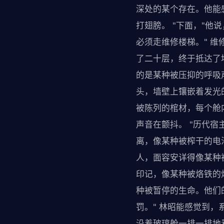
深处的某个存在。他能
打翅膀。 "下面，"他
必须走维修楼梯。" 
了二十层，终于抵达了
的是某种被压抑的呼吸
头，墙壁上镶嵌着发光
被陈列的棺材，每个舱
声音在颤抖。 "历代
离，像某种被榨干的电
人，面容安详得像某种
印记，像某种被烙铁的烙
种被暂停的生命。他们
罚。" 林昭能感觉到
沿着玻璃舱一排一排地