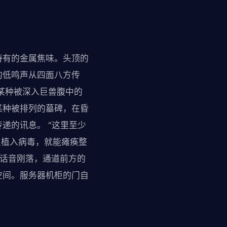
特有的金属焦味。头顶的
的低鸣声从四面八方传
某种被深入巨兽腹中的
某种被排列的墓碑，在昏
递的讯息。 "这里至少
里植入病毒，就能瘫痪整
她话音刚落，通道前方的
空间。服务器机柜的门自