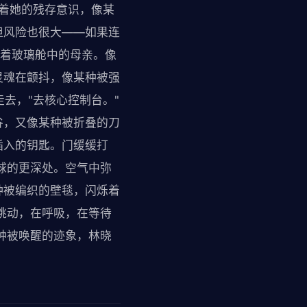
存着她的残存意识，像某
但风险也很大——如果连
看着玻璃舱中的母亲。像
灵魂在颤抖，像某种被强
去，"去核心控制台。"
谷，又像某种被折叠的刀
插入的钥匙。门缓缓打
球的更深处。空气中弥
种被编织的壁毯，闪烁着
跳动，在呼吸，在等待
种被唤醒的迹象，林晓