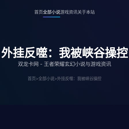
首页
全部小说
游戏资讯
关于本站
外挂反噬：我被峡谷操控
双龙卡网 - 王者荣耀玄幻小说与游戏资讯
首页
>
全部小说
>
外挂反噬：我被峡谷操控