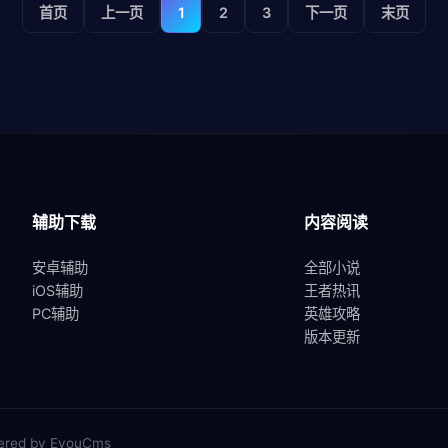
首页
上一页
1
2
3
下一页
末页
辅助下载
内容阅读
安卓辅助
全部小说
iOS辅助
王者热讯
PC辅助
英雄攻略
版本更新
red by EyouCms