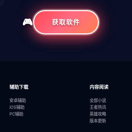
获取软件
共
1
页
1
条
辅助下载
内容阅读
安卓辅助
全部小说
iOS辅助
王者热讯
PC辅助
英雄攻略
版本更新