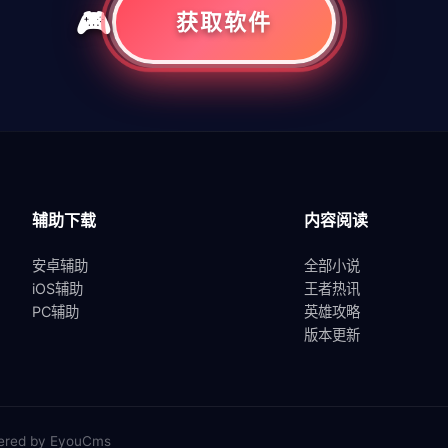
共
1
页
1
条
获取软件
辅助下载
内容阅读
安卓辅助
全部小说
iOS辅助
王者热讯
PC辅助
英雄攻略
版本更新
red by EyouCms