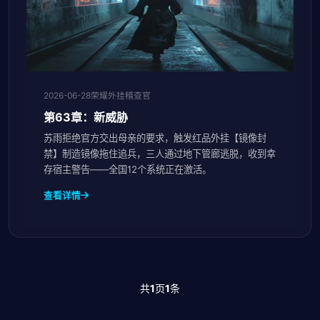
2026-06-28
荣耀外挂稽查官
第63章：新威胁
苏雨拒绝官方交出母亲的要求，触发红品外挂【镜像封
禁】制造镜像拖住追兵，三人通过地下管廊逃脱，收到幸
存宿主警告——全国12个系统正在激活。
查看详情
共
1
页
1
条