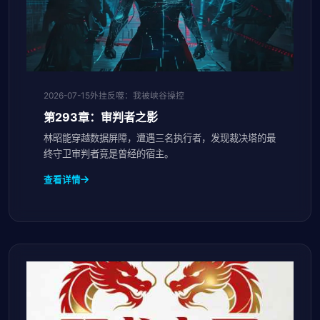
2026-07-15
外挂反噬：我被峡谷操控
第293章：审判者之影
林昭能穿越数据屏障，遭遇三名执行者，发现裁决塔的最
终守卫审判者竟是曾经的宿主。
查看详情