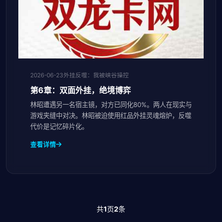
2026-06-23
外挂反噬：我被峡谷操控
第6章：双面外挂，绝境博弈
林昭遭遇另一名宿主镜，对方已同化80%。两人在现实与
游戏夹缝中对决。林昭被迫使用红品外挂灵魂熔炉，反噬
代价是记忆碎片化。
查看详情
共
1
页
2
条