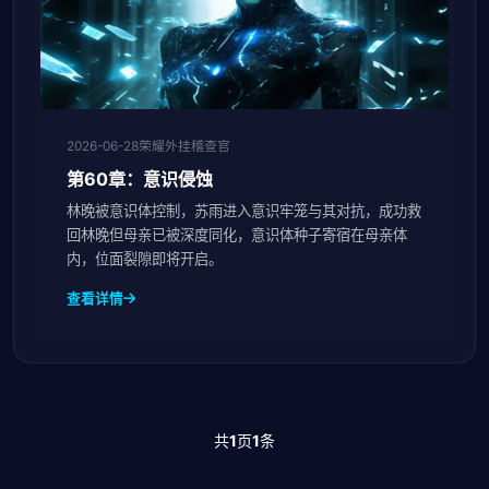
2026-06-28
荣耀外挂稽查官
第60章：意识侵蚀
林晚被意识体控制，苏雨进入意识牢笼与其对抗，成功救
回林晚但母亲已被深度同化，意识体种子寄宿在母亲体
内，位面裂隙即将开启。
查看详情
共
1
页
1
条