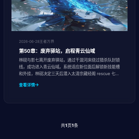
2026-06-28
王者万界
第50章：废弃驿站，启程青云仙域
林砚与影七离开废弃驿站，通过干涸河床绕过猎杀队封锁
线，成功进入青云仙域。系统适应新位面后解锁新技能槽
和外挂，林砚决定三天后潜入太清宗藏经阁 rescue 七号
宿主。
查看详情
共
1
页
1
条