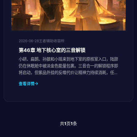
2026-06-28
王者辅助收容所
第46章 地下核心室的三音解锁
小研、扁鹊、孙膑和小瑶来到地下室的原核室入口，陆辞
仍在休眠舱中被淡金色能量包裹。三音合一的解锁程序即
将启动，但紫品外挂的反噬代价让精神力持续消耗，任何
一音中断都将导致链接强制断开。
查看详情
共
1
页
1
条