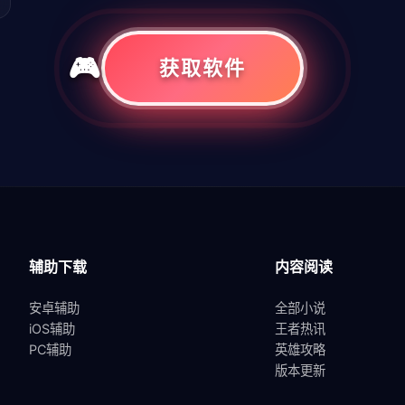
获取软件
共
1
页
1
条
辅助下载
内容阅读
安卓辅助
全部小说
iOS辅助
王者热讯
PC辅助
英雄攻略
版本更新