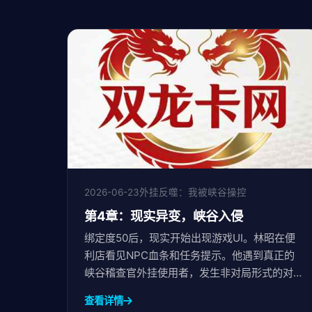
2026-06-23
外挂反噬：我被峡谷操控
第4章：现实异变，峡谷入侵
绑定度50后，现实开始出现游戏UI。林昭在便
利店看见NPC血条和任务提示。他遇到真正的
峡谷稽查官外挂使用者，发生非对局形式的对
抗。
查看详情