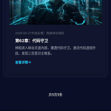
2026-06-27
外挂反噬：我被峡谷操控
第62章：代码守卫
林昭进入峡谷天道内部，遭遇代码守卫，激活代码透视外
挂，发现三百意识主根系。
查看详情
共
1
页
1
条