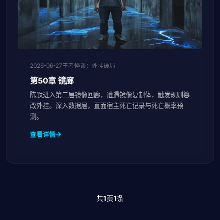
2026-06-27
王者怪谈：外挂破局
第50章 镜廊
陈默进入第二层镜像回廊，遭遇镜像复制体，触发规则篡
改外挂。深入数据层，直面宿主死亡记录与死亡概率预
测。
查看详情
共
1
页
1
条