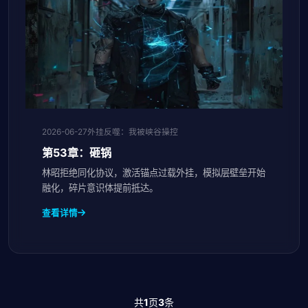
2026-06-27
外挂反噬：我被峡谷操控
第53章：砸锅
林昭拒绝同化协议，激活锚点过载外挂，模拟层壁垒开始
融化，碎片意识体提前抵达。
查看详情
共
1
页
3
条