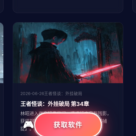
2026-06-26
王者怪谈：外挂破局
王者怪谈：外挂破局 第34章
林昭进入宿舍镜像空间，遭遇镜中自我残影，
获得钢笔遗物，触发紫品外挂【副本漏洞捕
获取软件
捉】。