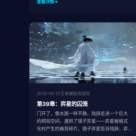
查看详情
2026-06-27
王者辅助收容所
第39章：弈星的囚笼
门开了，像水面一样平静。陆辞走进一个巨大
的棋局空间，遇到了镜子弈星——弈星被格式
化时产生的痛苦碎片。镜子弈星告诉陆辞，弈