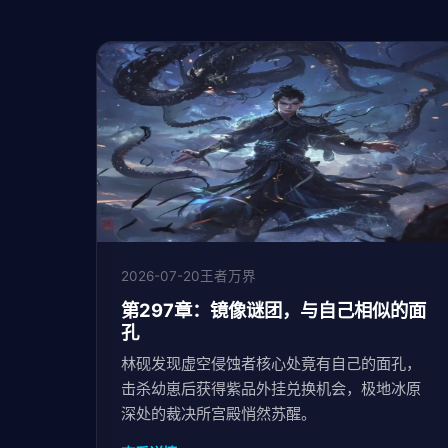
2026-07-20
王者万界
第297章：镜像谜团，与自己相似的面
孔
林砚发现虚空侵蚀者核心处竟有自己的面孔，
击杀幼崽后获得紫品外挂兑换机会，极地冰原
深处的裁决所宫殿悄然苏醒。