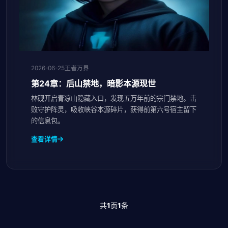
2026-06-25
王者万界
第24章：后山禁地，暗影本源现世
林砚开启青凉山隐藏入口，发现五万年前的宗门禁地。击
败守护阵灵，吸收峡谷本源碎片，获得前第六号宿主留下
的信息包。
查看详情
共
1
页
1
条