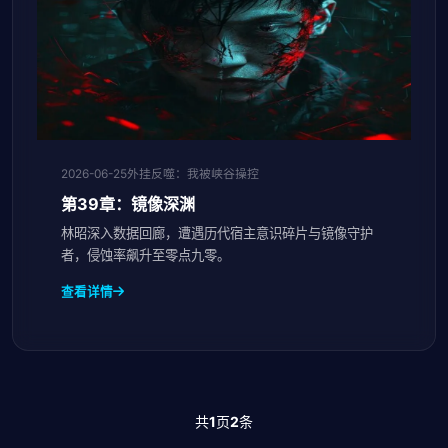
2026-06-25
外挂反噬：我被峡谷操控
第39章：镜像深渊
林昭深入数据回廊，遭遇历代宿主意识碎片与镜像守护
者，侵蚀率飙升至零点九零。
查看详情
共
1
页
2
条