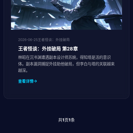
2026-06-25
王者怪谈：外挂破局
王者怪谈：外挂破局 第28章
林昭在沉书渊遭遇副本设计师苏婉，得知塔是活的意识
体。副本漏洞捕捉外挂助他破局，但李白与塔的关联越来
越深。
查看详情
共
1
页
1
条