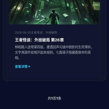
2026-06-25
王者怪谈：外挂破局
王者怪谈：外挂破局 第26章
林昭踏入逆塔第四层，遭遇回声与镜中倒影的生死博弈。
文字溯源外挂揭开副本规则，七面镜子隐藏着致命的真
相。
查看详情
共
1
页
1
条