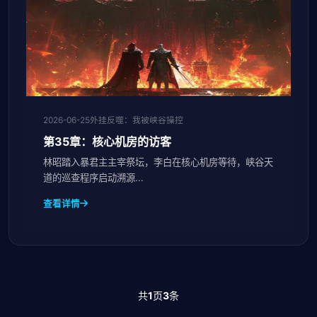
2026-06-25
外挂反噬：我被峡谷操控
第35章：核心机房的访客
林昭踏入暴君主主宰祭坛，李白在核心机房等待，峡谷天
道的巡查程序启动溯源...
查看详情
共
1
页
3
条