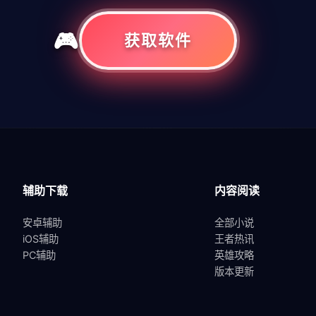
获取软件
共
1
页
1
条
辅助下载
内容阅读
安卓辅助
全部小说
iOS辅助
王者热讯
PC辅助
英雄攻略
版本更新