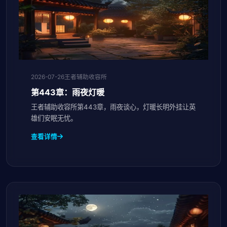
2026-07-26
王者辅助收容所
第443章：雨夜灯暖
王者辅助收容所第443章，雨夜谈心，灯暖长明外挂让英
雄们安眠无忧。
查看详情