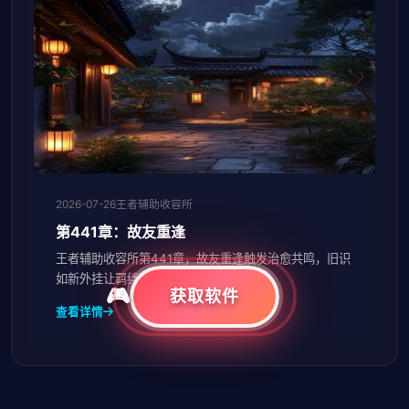
2026-07-26
王者辅助收容所
第441章：故友重逢
王者辅助收容所第441章，故友重逢触发治愈共鸣，旧识
如新外挂让羁绊更深。
获取软件
查看详情