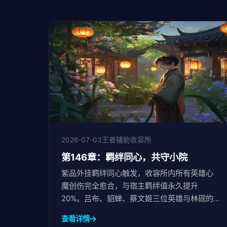
2026-07-03
王者辅助收容所
第146章：羁绊同心，共守小院
紫品外挂羁绊同心触发，收容所内所有英雄心
魔创伤完全愈合，与宿主羁绊值永久提升
20%。吕布、貂蝉、蔡文姬三位英雄与林砚的
羁绊在极暖极柔的小院中悄然深化，共同守候
查看详情
着极多极多的希望。