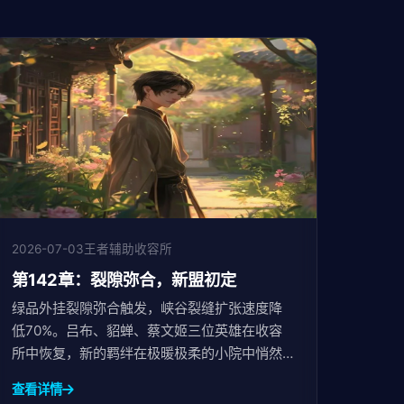
2026-07-03
王者辅助收容所
第142章：裂隙弥合，新盟初定
绿品外挂裂隙弥合触发，峡谷裂缝扩张速度降
低70%。吕布、貂蝉、蔡文姬三位英雄在收容
所中恢复，新的羁绊在极暖极柔的小院中悄然
生根。天道意识碎片仍在逃窜，未来的危机正
查看详情
在酝酿。